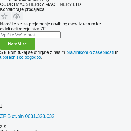
COURTMACSHERRY MACHINERY LTD
Kontaktirajte prodajalca
Naročite se za prejemanje novih oglasov iz te rubrike
ostali deli menjalnika
ZF
Naroči se
S klikom tukaj se strinjate z našim
pravilnikom o zasebnosti
in
uporabniško pogodbo
.
1
ZF Slot.pin 0631.328.632
3 €