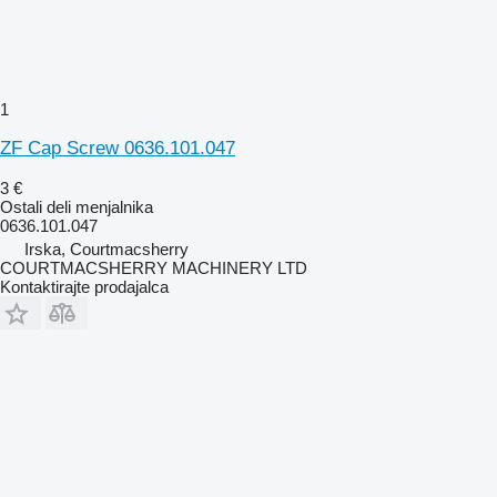
1
ZF Cap Screw 0636.101.047
3 €
Ostali deli menjalnika
0636.101.047
Irska, Courtmacsherry
COURTMACSHERRY MACHINERY LTD
Kontaktirajte prodajalca