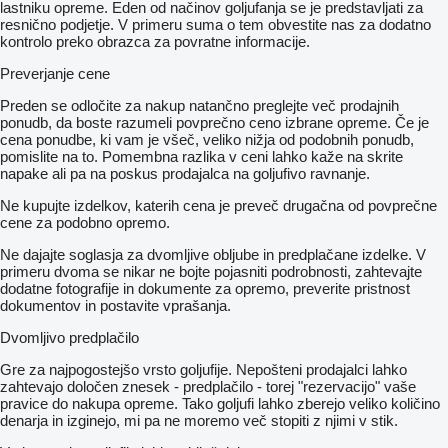
lastniku opreme. Eden od načinov goljufanja se je predstavljati za
resnično podjetje. V primeru suma o tem obvestite nas za dodatno
kontrolo preko obrazca za povratne informacije.
Preverjanje cene
Preden se odločite za nakup natančno preglejte več prodajnih
ponudb, da boste razumeli povprečno ceno izbrane opreme. Če je
cena ponudbe, ki vam je všeč, veliko nižja od podobnih ponudb,
pomislite na to. Pomembna razlika v ceni lahko kaže na skrite
napake ali pa na poskus prodajalca na goljufivo ravnanje.
Ne kupujte izdelkov, katerih cena je preveč drugačna od povprečne
cene za podobno opremo.
Ne dajajte soglasja za dvomljive obljube in predplačane izdelke. V
primeru dvoma se nikar ne bojte pojasniti podrobnosti, zahtevajte
dodatne fotografije in dokumente za opremo, preverite pristnost
dokumentov in postavite vprašanja.
Dvomljivo predplačilo
Gre za najpogostejšo vrsto goljufije. Nepošteni prodajalci lahko
zahtevajo določen znesek - predplačilo - torej "rezervacijo" vaše
pravice do nakupa opreme. Tako goljufi lahko zberejo veliko količino
denarja in izginejo, mi pa ne moremo več stopiti z njimi v stik.