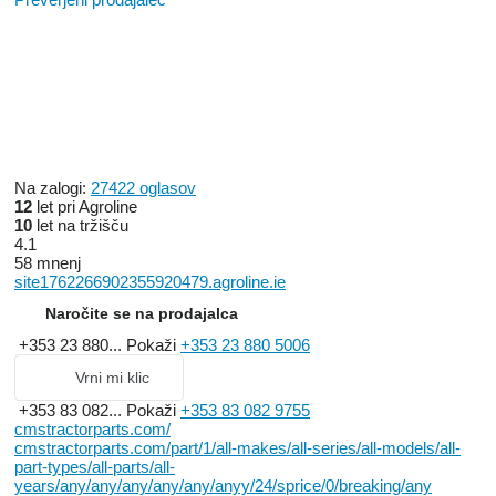
Na zalogi:
27422 oglasov
12
let pri Agroline
10
let na tržišču
4.1
58 mnenj
site1762266902355920479.agroline.ie
Naročite se na prodajalca
+353 23 880...
Pokaži
+353 23 880 5006
Vrni mi klic
+353 83 082...
Pokaži
+353 83 082 9755
cmstractorparts.com/
cmstractorparts.com/part/1/all-makes/all-series/all-models/all-
part-types/all-parts/all-
years/any/any/any/any/any/anyy/24/sprice/0/breaking/any