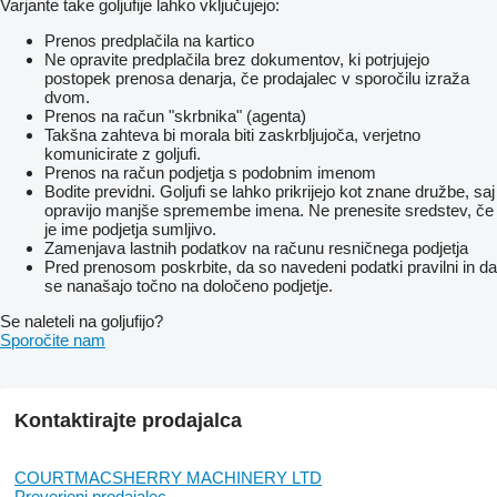
Varjante take goljufije lahko vključujejo:
Prenos predplačila na kartico
Ne opravite predplačila brez dokumentov, ki potrjujejo
postopek prenosa denarja, če prodajalec v sporočilu izraža
dvom.
Prenos na račun "skrbnika" (agenta)
Takšna zahteva bi morala biti zaskrbljujoča, verjetno
komunicirate z goljufi.
Prenos na račun podjetja s podobnim imenom
Bodite previdni. Goljufi se lahko prikrijejo kot znane družbe, saj
opravijo manjše spremembe imena. Ne prenesite sredstev, če
je ime podjetja sumljivo.
Zamenjava lastnih podatkov na računu resničnega podjetja
Pred prenosom poskrbite, da so navedeni podatki pravilni in da
se nanašajo točno na določeno podjetje.
Se naleteli na goljufijo?
Sporočite nam
Kontaktirajte prodajalca
COURTMACSHERRY MACHINERY LTD
Preverjeni prodajalec