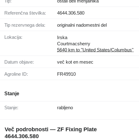
Tip:
ostali deli menjalnika
Referenčna številka:
4644.306.580
Tip rezervnega dela:
originalni nadomestni del
Lokacija:
Irska
Courtmacsherry
5640 km to "United States/Columbus"
Datum objave:
več kot en mesec
Agroline ID:
FR49910
Stanje
Stanje:
rabljeno
Več podrobnosti — ZF Fixing Plate
4644.306.580