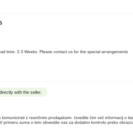
5
ad time: 2-3 Weeks. Please contact us for the special arrangements
irectly with the seller.
e komunicirati z resničnim prodajalcem. Izvedite čim več informacij o la
e. V primeru suma o tem obvestite nas za dodatno kontrolo preko obraz