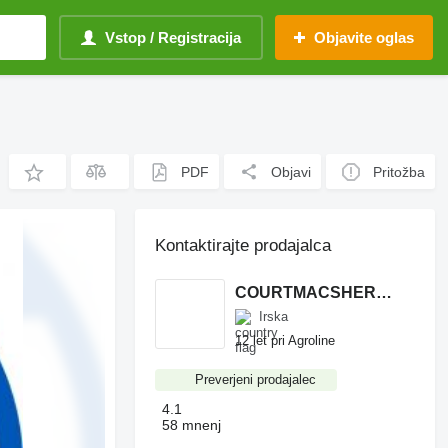
Vstop / Registracija
Objavite oglas
PDF
Objavi
Pritožba
Kontaktirajte prodajalca
COURTMACSHERRY MACHINERY LTD
Irska
12 let pri Agroline
Preverjeni prodajalec
4.1
58 mnenj