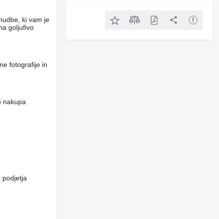
nudbe, ki vam je
a goljufivo
e fotografije in
do nakupa
 podjetja