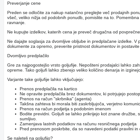
Preverjanje cene
Preden se odločite za nakup natančno preglejte več prodajnih pon
všeč, veliko nižja od podobnih ponudb, pomislite na to. Pomembna r
ravnanje.
Ne kupujte izdelkov, katerih cena je preveč drugačna od povpreč
Ne dajajte soglasja za dvomljive obljube in predplačane izdelke. V 
dokumente za opremo, preverite pristnost dokumentov in postavite
Dvomljivo predplačilo
Gre za najpogostejšo vrsto goljufije. Nepošteni prodajalci lahko za
opreme. Tako goljufi lahko zberejo veliko količino denarja in izginejo
Varjante take goljufije lahko vključujejo:
Prenos predplačila na kartico
Ne opravite predplačila brez dokumentov, ki potrjujejo posto
Prenos na račun "skrbnika" (agenta)
Takšna zahteva bi morala biti zaskrbljujoča, verjetno komunicir
Prenos na račun podjetja s podobnim imenom
Bodite previdni. Goljufi se lahko prikrijejo kot znane družbe
sumljivo.
Zamenjava lastnih podatkov na računu resničnega podjetja
Pred prenosom poskrbite, da so navedeni podatki pravilni in
Se naleteli na goljufijo?