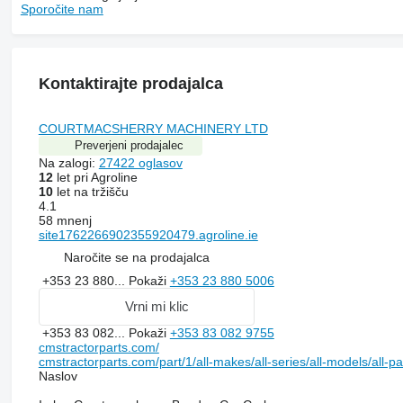
Sporočite nam
Kontaktirajte prodajalca
COURTMACSHERRY MACHINERY LTD
Preverjeni prodajalec
Na zalogi:
27422 oglasov
12
let pri Agroline
10
let na tržišču
4.1
58 mnenj
site1762266902355920479.agroline.ie
Naročite se na prodajalca
+353 23 880...
Pokaži
+353 23 880 5006
Vrni mi klic
+353 83 082...
Pokaži
+353 83 082 9755
cmstractorparts.com/
cmstractorparts.com/part/1/all-makes/all-series/all-models/all-p
Naslov