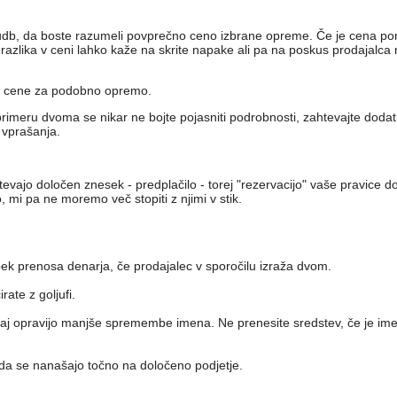
udb, da boste razumeli povprečno ceno izbrane opreme. Če je cena po
azlika v ceni lahko kaže na skrite napake ali pa na poskus prodajalca n
ne cene za podobno opremo.
primeru dvoma se nikar ne bojte pojasniti podrobnosti, zahtevajte dodatn
 vprašanja.
htevajo določen znesek - predplačilo - torej "rezervacijo" vaše pravice 
, mi pa ne moremo več stopiti z njimi v stik.
pek prenosa denarja, če prodajalec v sporočilu izraža dvom.
ate z goljufi.
, saj opravijo manjše spremembe imena. Ne prenesite sredstev, če je ime
 da se nanašajo točno na določeno podjetje.