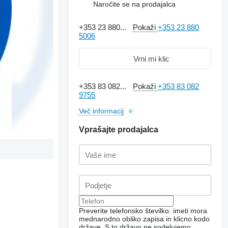
Naročite se na prodajalca
+353 23 880...
Pokaži
+353 23 880
5006
Vrni mi klic
+353 83 082...
Pokaži
+353 83 082
9755
Več informacij
Vprašajte prodajalca
Preverite telefonsko številko: imeti mora
mednarodno obliko zapisa in klicno kodo
države.
S to državo ne sodelujemo