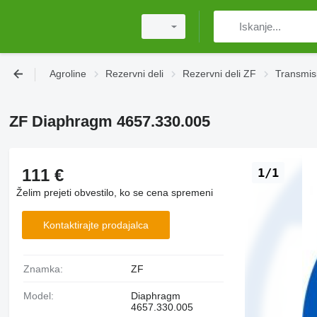
Agroline
Rezervni deli
Rezervni deli ZF
Transmisi
ZF Diaphragm 4657.330.005
111 €
1/1
Želim prejeti obvestilo, ko se cena spremeni
Kontaktirajte prodajalca
Znamka:
ZF
Model:
Diaphragm
4657.330.005