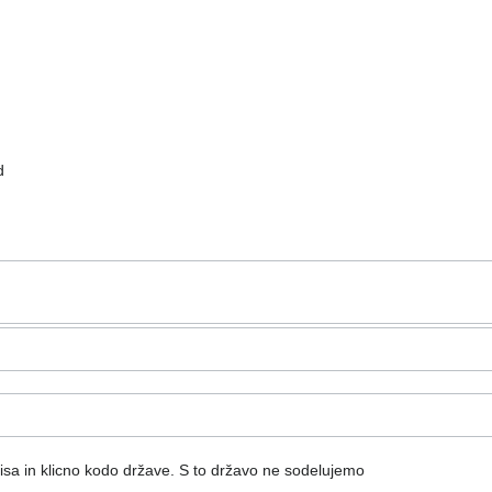
d
isa in klicno kodo države.
S to državo ne sodelujemo