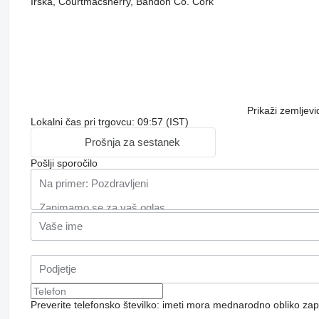
Irska, Courtmacsherry, Bandon Co. Cork
Prikaži zemljevi
Lokalni čas pri trgovcu: 09:57 (IST)
Prošnja za sestanek
Pošlji sporočilo
Preverite telefonsko številko: imeti mora mednarodno obliko zap