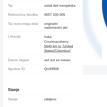
Tip:
ostali deli menjalnika
Referenčna številka:
4657.330.005
Tip rezervnega dela:
originalni
nadomestni del
Lokacija:
Irska
Courtmacsherry
5640 km to "United
States/Columbus"
Datum objave:
več kot en mesec
Agroline ID:
QU49908
Stanje
Stanje:
rabljeno