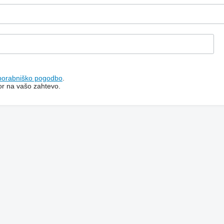
porabniško pogodbo
.
or na vašo zahtevo.