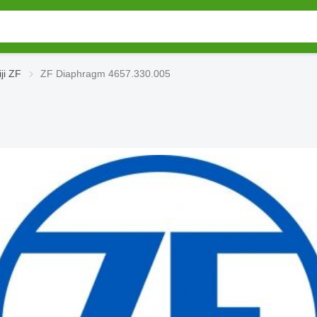
ji ZF
ZF Diaphragm 4657.330.005