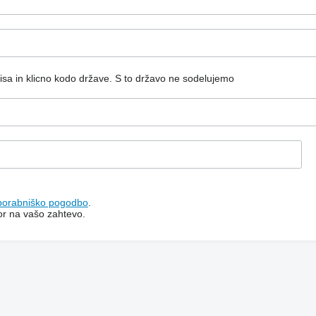
isa in klicno kodo države.
S to državo ne sodelujemo
porabniško pogodbo
.
or na vašo zahtevo.