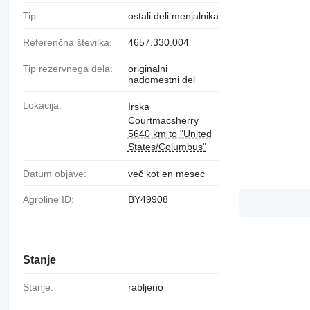
Tip:
ostali deli menjalnika
Referenčna številka:
4657.330.004
Tip rezervnega dela:
originalni
nadomestni del
Lokacija:
Irska
Courtmacsherry
5640 km to "United
States/Columbus"
Datum objave:
več kot en mesec
Agroline ID:
BY49908
Stanje
Stanje:
rabljeno