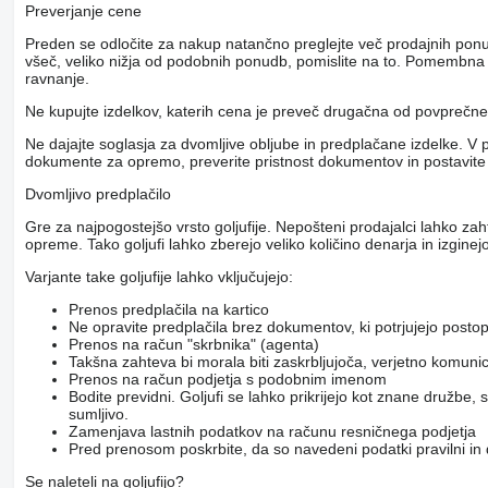
Preverjanje cene
Preden se odločite za nakup natančno preglejte več prodajnih pon
všeč, veliko nižja od podobnih ponudb, pomislite na to. Pomembna r
ravnanje.
Ne kupujte izdelkov, katerih cena je preveč drugačna od povpreč
Ne dajajte soglasja za dvomljive obljube in predplačane izdelke. V 
dokumente za opremo, preverite pristnost dokumentov in postavite
Dvomljivo predplačilo
Gre za najpogostejšo vrsto goljufije. Nepošteni prodajalci lahko za
opreme. Tako goljufi lahko zberejo veliko količino denarja in izginejo
Varjante take goljufije lahko vključujejo:
Prenos predplačila na kartico
Ne opravite predplačila brez dokumentov, ki potrjujejo posto
Prenos na račun "skrbnika" (agenta)
Takšna zahteva bi morala biti zaskrbljujoča, verjetno komunicir
Prenos na račun podjetja s podobnim imenom
Bodite previdni. Goljufi se lahko prikrijejo kot znane družbe
sumljivo.
Zamenjava lastnih podatkov na računu resničnega podjetja
Pred prenosom poskrbite, da so navedeni podatki pravilni in
Se naleteli na goljufijo?