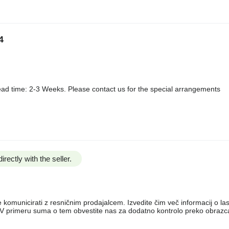
4
ad time: 2-3 Weeks. Please contact us for the special arrangements
irectly with the seller.
e komunicirati z resničnim prodajalcem. Izvedite čim več informacij o la
e. V primeru suma o tem obvestite nas za dodatno kontrolo preko obraz