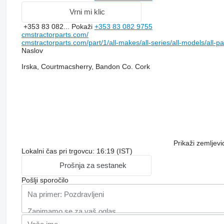
Vrni mi klic
+353 83 082...
Pokaži
+353 83 082 9755
cmstractorparts.com/
cmstractorparts.com/part/1/all-makes/all-series/all-models/all-p
Naslov
Irska, Courtmacsherry, Bandon Co. Cork
Prikaži zemljevi
Lokalni čas pri trgovcu: 16:19 (IST)
Prošnja za sestanek
Pošlji sporočilo