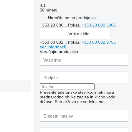
4.1
58 mnenj
Naročite se na prodajalca
+353 23 880...
Pokaži
+353 23 880 5006
Vrni mi klic
+353 83 082...
Pokaži
+353 83 082 9755
Več informacij
Vprašajte prodajalca
Preverite telefonsko številko: imeti mora
mednarodno obliko zapisa in klicno kodo
države.
S to državo ne sodelujemo