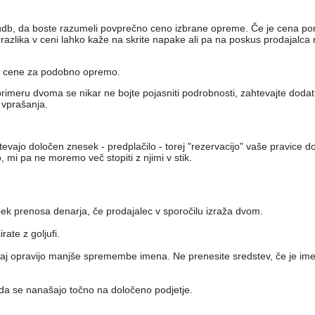
udb, da boste razumeli povprečno ceno izbrane opreme. Če je cena po
azlika v ceni lahko kaže na skrite napake ali pa na poskus prodajalca n
ne cene za podobno opremo.
primeru dvoma se nikar ne bojte pojasniti podrobnosti, zahtevajte dodatn
 vprašanja.
htevajo določen znesek - predplačilo - torej "rezervacijo" vaše pravice 
, mi pa ne moremo več stopiti z njimi v stik.
pek prenosa denarja, če prodajalec v sporočilu izraža dvom.
ate z goljufi.
, saj opravijo manjše spremembe imena. Ne prenesite sredstev, če je ime
 da se nanašajo točno na določeno podjetje.