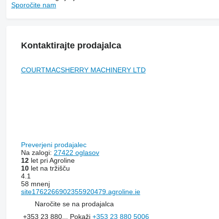
Sporočite nam
Kontaktirajte prodajalca
COURTMACSHERRY MACHINERY LTD
Preverjeni prodajalec
Na zalogi:
27422 oglasov
12
let pri Agroline
10
let na tržišču
4.1
58 mnenj
site1762266902355920479.agroline.ie
Naročite se na prodajalca
+353 23 880...
Pokaži
+353 23 880 5006