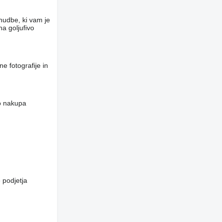
nudbe, ki vam je
a goljufivo
e fotografije in
do nakupa
 podjetja