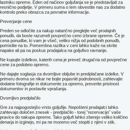
lastniku opreme. Eden od načinov goljufanja se je predstavljati za
resnično podjetje. V primeru suma o tem obvestite nas za dodatno
kontrolo preko obrazca za povratne informacije.
Preverjanje cene
Preden se odločite za nakup natančno preglejte več prodajnih
ponudb, da boste razumeli povprečno ceno izbrane opreme. Če je
cena ponudbe, ki vam je všeč, veliko nižja od podobnih ponudb,
pomislite na to. Pomembna razlika v ceni lahko kaže na skrite
napake ali pa na poskus prodajalca na goljufivo ravnanje.
Ne kupujte izdelkov, katerih cena je preveč drugačna od povprečne
cene za podobno opremo.
Ne dajajte soglasja za dvomljive obljube in predplačane izdelke. V
primeru dvoma se nikar ne bojte pojasniti podrobnosti, zahtevajte
dodatne fotografije in dokumente za opremo, preverite pristnost
dokumentov in postavite vprašanja.
Dvomljivo predplačilo
Gre za najpogostejšo vrsto goljufije. Nepošteni prodajalci lahko
zahtevajo določen znesek - predplačilo - torej "rezervacijo" vaše
pravice do nakupa opreme. Tako goljufi lahko zberejo veliko količino
denarja in izginejo, mi pa ne moremo več stopiti z njimi v stik.