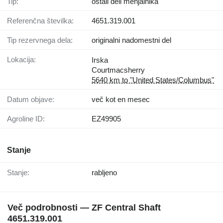
Tip:
ostali deli menjalnika
Referenčna številka:
4651.319.001
Tip rezervnega dela:
originalni nadomestni del
Lokacija:
Irska
Courtmacsherry
5640 km to "United States/Columbus"
Datum objave:
več kot en mesec
Agroline ID:
EZ49905
Stanje
Stanje:
rabljeno
Več podrobnosti — ZF Central Shaft
4651.319.001