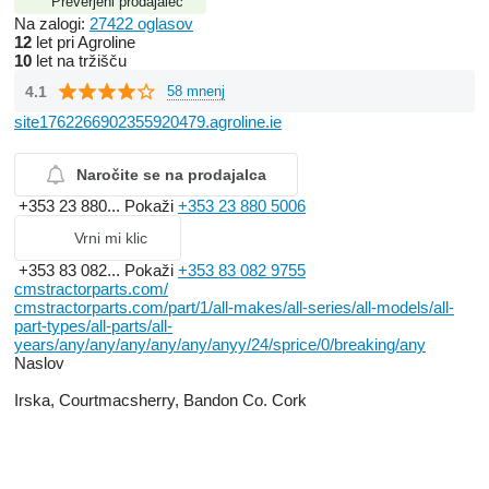
Preverjeni prodajalec
Na zalogi:
27422 oglasov
12
let pri Agroline
10
let na tržišču
4.1
58 mnenj
site1762266902355920479.agroline.ie
Naročite se na prodajalca
+353 23 880...
Pokaži
+353 23 880 5006
Vrni mi klic
+353 83 082...
Pokaži
+353 83 082 9755
cmstractorparts.com/
cmstractorparts.com/part/1/all-makes/all-series/all-models/all-
part-types/all-parts/all-
years/any/any/any/any/any/anyy/24/sprice/0/breaking/any
Naslov
Irska, Courtmacsherry, Bandon Co. Cork