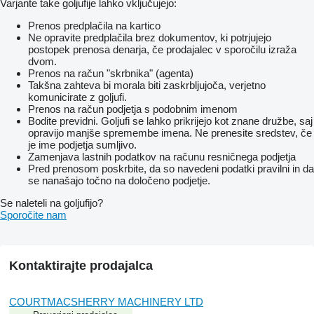
Varjante take goljufije lahko vključujejo:
Prenos predplačila na kartico
Ne opravite predplačila brez dokumentov, ki potrjujejo
postopek prenosa denarja, če prodajalec v sporočilu izraža
dvom.
Prenos na račun "skrbnika" (agenta)
Takšna zahteva bi morala biti zaskrbljujoča, verjetno
komunicirate z goljufi.
Prenos na račun podjetja s podobnim imenom
Bodite previdni. Goljufi se lahko prikrijejo kot znane družbe, saj
opravijo manjše spremembe imena. Ne prenesite sredstev, če
je ime podjetja sumljivo.
Zamenjava lastnih podatkov na računu resničnega podjetja
Pred prenosom poskrbite, da so navedeni podatki pravilni in da
se nanašajo točno na določeno podjetje.
Se naleteli na goljufijo?
Sporočite nam
Kontaktirajte prodajalca
COURTMACSHERRY MACHINERY LTD