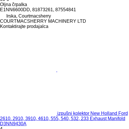
Oljna črpalka
E1NN6600DD, 81873261, 87554841
Irska, Courtmacsherry
COURTMACSHERRY MACHINERY LTD
Kontaktirajte prodajalca
izpušni kolektor New Holland Ford
2610. 2910, 3910, 4610, 555, 540, 532, 233 Exhaust Manifold
D3NN9430A
4