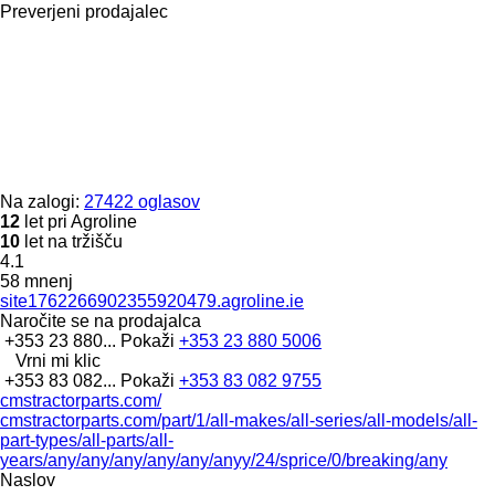
Preverjeni prodajalec
Na zalogi:
27422 oglasov
12
let pri Agroline
10
let na tržišču
4.1
58 mnenj
site1762266902355920479.agroline.ie
Naročite se na prodajalca
+353 23 880...
Pokaži
+353 23 880 5006
Vrni mi klic
+353 83 082...
Pokaži
+353 83 082 9755
cmstractorparts.com/
cmstractorparts.com/part/1/all-makes/all-series/all-models/all-
part-types/all-parts/all-
years/any/any/any/any/any/anyy/24/sprice/0/breaking/any
Naslov