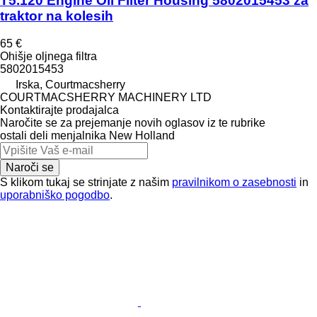
T5.120 Engine Oil Filter Housing 5802015453 za
traktor na kolesih
65 €
Ohišje oljnega filtra
5802015453
Irska, Courtmacsherry
COURTMACSHERRY MACHINERY LTD
Kontaktirajte prodajalca
Naročite se za prejemanje novih oglasov iz te rubrike
ostali deli menjalnika
New Holland
Naroči se
S klikom tukaj se strinjate z našim
pravilnikom o zasebnosti
in
uporabniško pogodbo
.