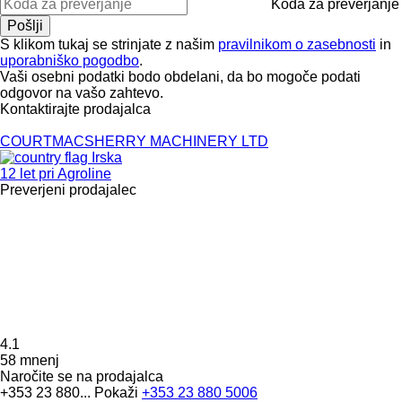
Koda za preverjanje
S klikom tukaj se strinjate z našim
pravilnikom o zasebnosti
in
uporabniško pogodbo
.
Vaši osebni podatki bodo obdelani, da bo mogoče podati
odgovor na vašo zahtevo.
Kontaktirajte prodajalca
COURTMACSHERRY MACHINERY LTD
Irska
12 let pri Agroline
Preverjeni prodajalec
4.1
58 mnenj
Naročite se na prodajalca
+353 23 880...
Pokaži
+353 23 880 5006