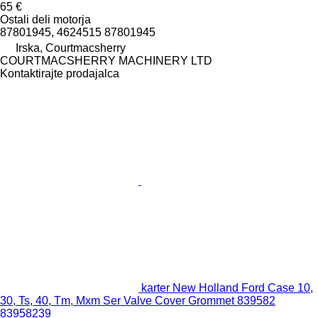
65 €
Ostali deli motorja
87801945, 4624515 87801945
Irska, Courtmacsherry
COURTMACSHERRY MACHINERY LTD
Kontaktirajte prodajalca
karter New Holland Ford Case 10,
30, Ts, 40, Tm, Mxm Ser Valve Cover Grommet 839582
83958239