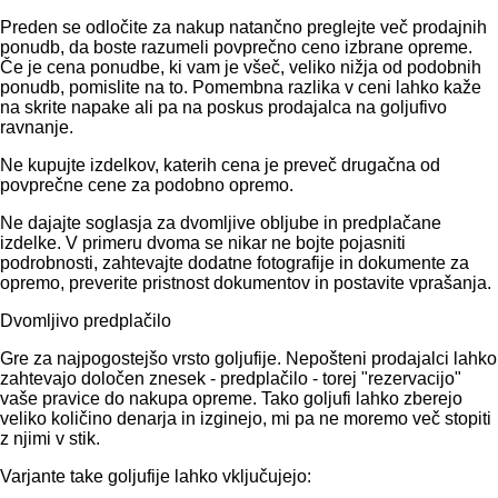
Preden se odločite za nakup natančno preglejte več prodajnih
ponudb, da boste razumeli povprečno ceno izbrane opreme.
Če je cena ponudbe, ki vam je všeč, veliko nižja od podobnih
ponudb, pomislite na to. Pomembna razlika v ceni lahko kaže
na skrite napake ali pa na poskus prodajalca na goljufivo
ravnanje.
Ne kupujte izdelkov, katerih cena je preveč drugačna od
povprečne cene za podobno opremo.
Ne dajajte soglasja za dvomljive obljube in predplačane
izdelke. V primeru dvoma se nikar ne bojte pojasniti
podrobnosti, zahtevajte dodatne fotografije in dokumente za
opremo, preverite pristnost dokumentov in postavite vprašanja.
Dvomljivo predplačilo
Gre za najpogostejšo vrsto goljufije. Nepošteni prodajalci lahko
zahtevajo določen znesek - predplačilo - torej "rezervacijo"
vaše pravice do nakupa opreme. Tako goljufi lahko zberejo
veliko količino denarja in izginejo, mi pa ne moremo več stopiti
z njimi v stik.
Varjante take goljufije lahko vključujejo: