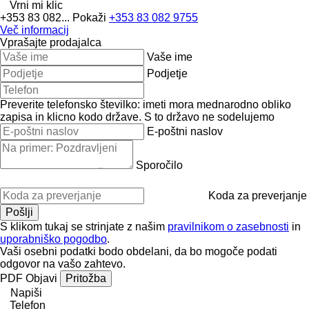
Vrni mi klic
+353 83 082...
Pokaži
+353 83 082 9755
Več informacij
Vprašajte prodajalca
Vaše ime
Podjetje
Preverite telefonsko številko: imeti mora mednarodno obliko
zapisa in klicno kodo države.
S to državo ne sodelujemo
E-poštni naslov
Sporočilo
Koda za preverjanje
S klikom tukaj se strinjate z našim
pravilnikom o zasebnosti
in
uporabniško pogodbo
.
Vaši osebni podatki bodo obdelani, da bo mogoče podati
odgovor na vašo zahtevo.
PDF
Objavi
Pritožba
Napiši
Telefon