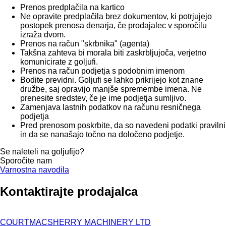
Prenos predplačila na kartico
Ne opravite predplačila brez dokumentov, ki potrjujejo
postopek prenosa denarja, če prodajalec v sporočilu
izraža dvom.
Prenos na račun "skrbnika" (agenta)
Takšna zahteva bi morala biti zaskrbljujoča, verjetno
komunicirate z goljufi.
Prenos na račun podjetja s podobnim imenom
Bodite previdni. Goljufi se lahko prikrijejo kot znane
družbe, saj opravijo manjše spremembe imena. Ne
prenesite sredstev, če je ime podjetja sumljivo.
Zamenjava lastnih podatkov na računu resničnega
podjetja
Pred prenosom poskrbite, da so navedeni podatki pravilni
in da se nanašajo točno na določeno podjetje.
Se naleteli na goljufijo?
Sporočite nam
Varnostna navodila
Kontaktirajte prodajalca
COURTMACSHERRY MACHINERY LTD