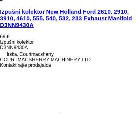
Izpušni kolektor New Holland Ford 2610. 2910,
3910, 4610, 555, 540, 532, 233 Exhaust Manifold
D3NN9430A
69 €
Izpušni kolektor
D3NN9430A
Irska, Courtmacsherry
COURTMACSHERRY MACHINERY LTD
Kontaktirajte prodajalca