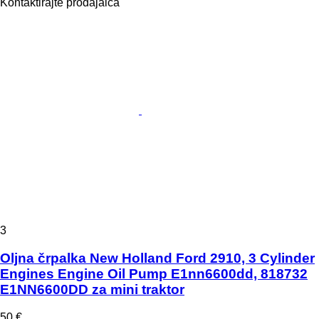
Kontaktirajte prodajalca
3
Oljna črpalka New Holland Ford 2910, 3 Cylinder
Engines Engine Oil Pump E1nn6600dd, 818732
E1NN6600DD za mini traktor
50 €