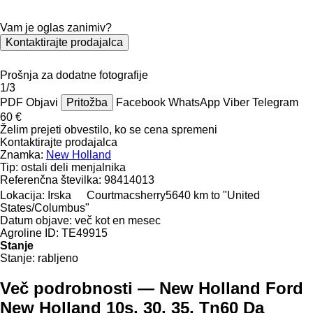
Vam je oglas zanimiv?
Kontaktirajte prodajalca
Prošnja za dodatne fotografije
1/3
PDF
Objavi
Pritožba
Facebook
WhatsApp
Viber
Telegram
60 €
Želim prejeti obvestilo, ko se cena spremeni
Kontaktirajte prodajalca
Znamka:
New Holland
Tip:
ostali deli menjalnika
Referenčna številka:
98414013
Lokacija:
Irska
Courtmacsherry
5640 km to "United
States/Columbus"
Datum objave:
več kot en mesec
Agroline ID:
TE49915
Stanje
Stanje:
rabljeno
Več podrobnosti — New Holland Ford
New Holland 10s, 30, 35, Tn60 Da