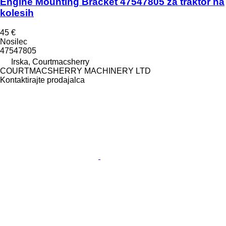
Engine Mounting Bracket 47547805 za traktor na
kolesih
45 €
Nosilec
47547805
Irska, Courtmacsherry
COURTMACSHERRY MACHINERY LTD
Kontaktirajte prodajalca