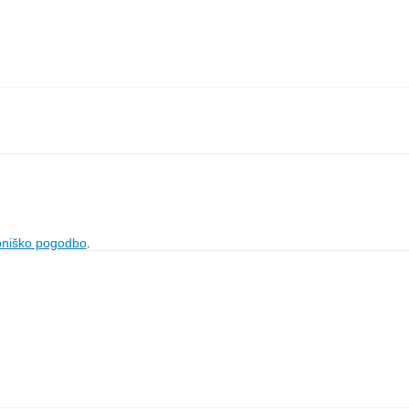
bniško pogodbo
.