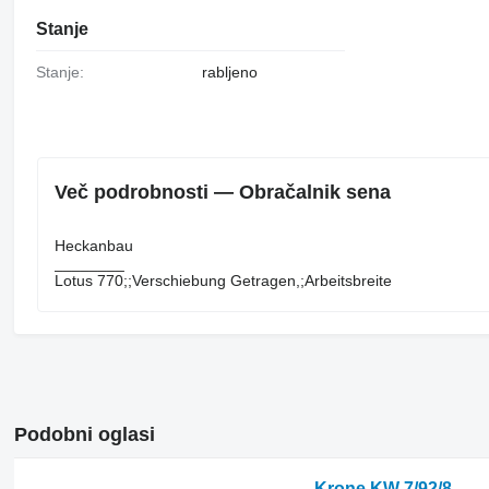
Stanje
Stanje:
rabljeno
Več podrobnosti — Obračalnik sena
Heckanbau
________
Lotus ​​​​​​​​​‌‌​​​​‌​​​​​​​​​‌‌‌​‌​‌​​​​​​​​​‌‌‌​‌​​​​​​​​​​​‌‌​‌‌‌‌​​​​​​​​​‌‌​‌‌​​​​​​​​​​​‌‌​‌​​‌​​​​​​​​​‌‌​‌‌‌​​​​​​​​​​‌‌​​‌​‌770;;Verschiebung Getragen,;Arbeitsbreite
Podobni oglasi
Krone KW 7/92/8