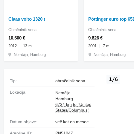
Claas volto 1320 t
Pöttinger euro top 65
Obračalnik sena
Obračalnik sena
10.500 €
9.826 €
2012
13 m
2001
7 m
Nemčija, Hamburg
Nemčija, Hamburg
1/6
Tip:
obračalnik sena
Lokacija:
Nemčija
Hamburg
6724 km to "United
States/Columbus"
Datum objave:
več kot en mesec
Agroline ID:
PN51047