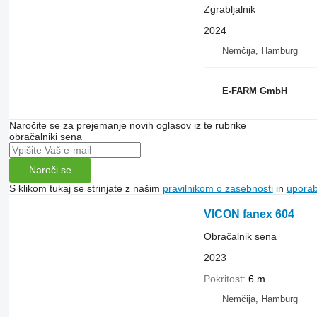
Zgrabljalnik
2024
Nemčija, Hamburg
E-FARM GmbH
Naročite se za prejemanje novih oglasov iz te rubrike
obračalniki sena
Naroči se
S klikom tukaj se strinjate z našim
pravilnikom o zasebnosti
in
upora
VICON fanex 604
Obračalnik sena
2023
Pokritost
6 m
Nemčija, Hamburg