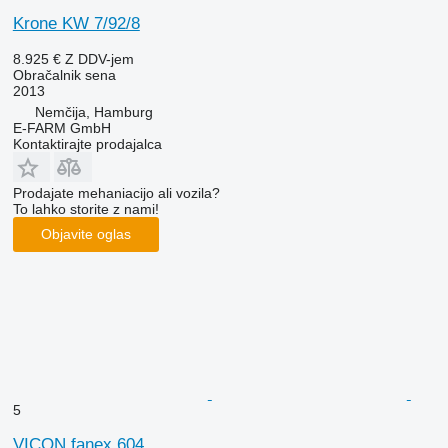
Krone KW 7/92/8
8.925 €
Z DDV-jem
Obračalnik sena
2013
Nemčija, Hamburg
E-FARM GmbH
Kontaktirajte prodajalca
Prodajate mehaniacijo ali vozila?
To lahko storite z nami!
Objavite oglas
5
VICON fanex 604