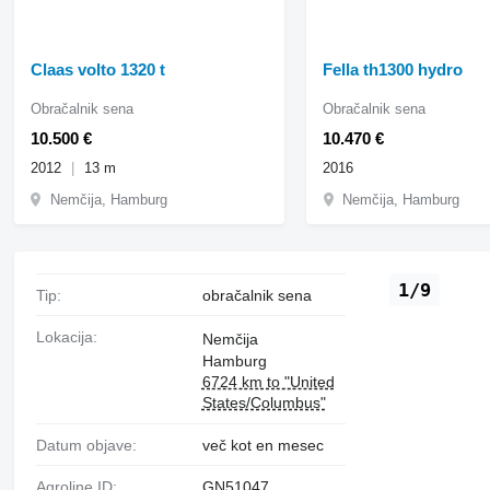
Claas volto 1320 t
Fella th1300 hydro
Obračalnik sena
Obračalnik sena
10.500 €
10.470 €
2012
13 m
2016
Nemčija, Hamburg
Nemčija, Hamburg
1/9
Tip:
obračalnik sena
Lokacija:
Nemčija
Hamburg
6724 km to "United
States/Columbus"
Datum objave:
več kot en mesec
Agroline ID:
GN51047