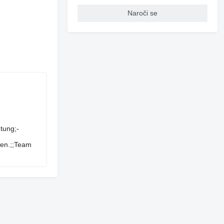
Naroči se
inrichtung;-
ren.;;Team