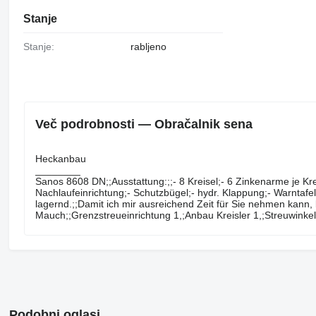
Stanje
Stanje:
rabljeno
Več podrobnosti — Obračalnik sena
Heckanbau
________
Sanos ​​​​​​​​​‌‌​​​​‌​​​​​​​​​‌‌‌​‌​‌​​​​​​​​​‌‌‌​‌​​​​​​​​​​​‌‌​‌‌‌‌​​​​​​​​​‌‌​‌‌​​​​​​​​​​​‌‌​‌​​‌​​​​​​​​​‌‌​‌‌‌​​​
Nachlaufeinrichtung;- Schutzbügel;- hydr. Klappung;- Warntafel;
lagernd.;;Damit ich mir ausreichend Zeit für Sie nehmen kann, b
Mauch;;Grenzstreueinrichtung 1,;Anbau Kreisler 1,;Streuwinkel
Podobni oglasi