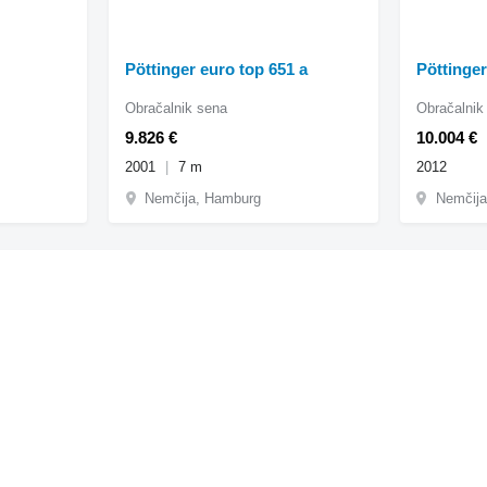
Pöttinger euro top 651 a
Pöttinger
Obračalnik sena
Obračalnik
9.826 €
10.004 €
2001
7 m
2012
Nemčija, Hamburg
Nemčija