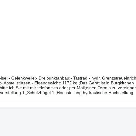
​​​​​​​‌‌​​‌​‌8608 DN;;Ausstattung:;;- 8 Kreisel;- 6 Zinkenarme je Kreisel;- Gelenkwelle;- Dreipunktanbau;- Tastrad;- hydr. Grenzstreue
- Abstellstützen;- Eigengewicht: 1172 kg;;Das Gerät ist in Burgkirchen
itte ich Sie mit mir telefonisch oder per Mail;einen Termin zu vereinba
verstellung 1,;Schutzbügel 1,;Hochstellung hydraulische Hochstellung