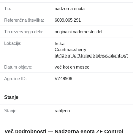
Tip:
nadzorna enota
Referenčna številka:
6009.065.291
Tip rezervnega dela:
originalni nadomestni del
Lokacija:
Irska
Courtmacsherry
5640 km to "United States/Columbus"
Datum objave:
več kot en mesec
Agroline ID:
VZ49906
Stanje
Stanje:
rabljeno
Več podrobnosti — Nadzorna enota ZF Control