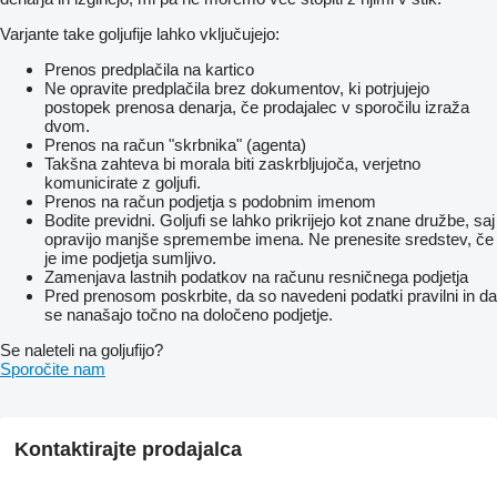
Varjante take goljufije lahko vključujejo:
Prenos predplačila na kartico
Ne opravite predplačila brez dokumentov, ki potrjujejo
postopek prenosa denarja, če prodajalec v sporočilu izraža
dvom.
Prenos na račun "skrbnika" (agenta)
Takšna zahteva bi morala biti zaskrbljujoča, verjetno
komunicirate z goljufi.
Prenos na račun podjetja s podobnim imenom
Bodite previdni. Goljufi se lahko prikrijejo kot znane družbe, saj
opravijo manjše spremembe imena. Ne prenesite sredstev, če
je ime podjetja sumljivo.
Zamenjava lastnih podatkov na računu resničnega podjetja
Pred prenosom poskrbite, da so navedeni podatki pravilni in da
se nanašajo točno na določeno podjetje.
Se naleteli na goljufijo?
Sporočite nam
Kontaktirajte prodajalca