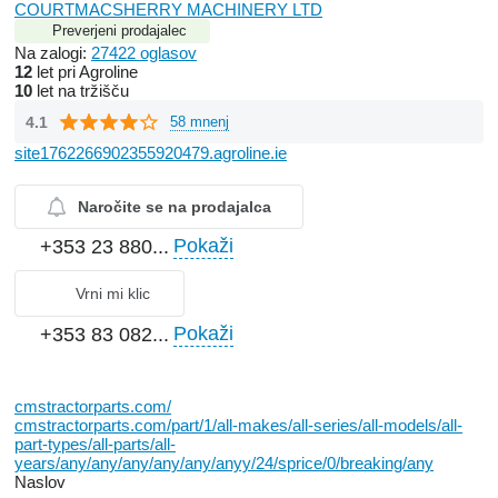
COURTMACSHERRY MACHINERY LTD
Preverjeni prodajalec
Na zalogi:
27422 oglasov
12
let pri Agroline
10
let na tržišču
4.1
58 mnenj
site1762266902355920479.agroline.ie
Naročite se na prodajalca
Pokaži
+353 23 880...
Vrni mi klic
Pokaži
+353 83 082...
cmstractorparts.com/
cmstractorparts.com/part/1/all-makes/all-series/all-models/all-
part-types/all-parts/all-
years/any/any/any/any/any/anyy/24/sprice/0/breaking/any
Naslov