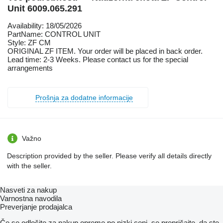
Unit 6009.065.291
Availability: 18/05/2026
PartName: CONTROL UNIT
Style: ZF CM
ORIGINAL ZF ITEM. Your order will be placed in back order.
Lead time: 2-3 Weeks. Please contact us for the special
arrangements
Prošnja za dodatne informacije
Važno
Description provided by the seller. Please verify all details directly
with the seller.
Nasveti za nakup
Varnostna navodila
Preverjanje prodajalca
Če se odločite za nakup opreme po nizki ceni, se prepričajte, da ste