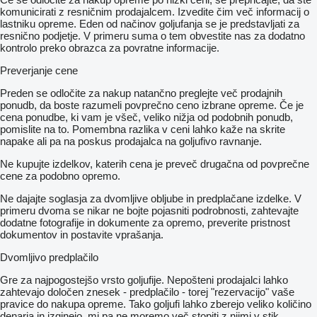
komunicirati z resničnim prodajalcem. Izvedite čim več informacij o
lastniku opreme. Eden od načinov goljufanja se je predstavljati za
resnično podjetje. V primeru suma o tem obvestite nas za dodatno
kontrolo preko obrazca za povratne informacije.
Preverjanje cene
Preden se odločite za nakup natančno preglejte več prodajnih
ponudb, da boste razumeli povprečno ceno izbrane opreme. Če je
cena ponudbe, ki vam je všeč, veliko nižja od podobnih ponudb,
pomislite na to. Pomembna razlika v ceni lahko kaže na skrite
napake ali pa na poskus prodajalca na goljufivo ravnanje.
Ne kupujte izdelkov, katerih cena je preveč drugačna od povprečne
cene za podobno opremo.
Ne dajajte soglasja za dvomljive obljube in predplačane izdelke. V
primeru dvoma se nikar ne bojte pojasniti podrobnosti, zahtevajte
dodatne fotografije in dokumente za opremo, preverite pristnost
dokumentov in postavite vprašanja.
Dvomljivo predplačilo
Gre za najpogostejšo vrsto goljufije. Nepošteni prodajalci lahko
zahtevajo določen znesek - predplačilo - torej "rezervacijo" vaše
pravice do nakupa opreme. Tako goljufi lahko zberejo veliko količino
denarja in izginejo, mi pa ne moremo več stopiti z njimi v stik.