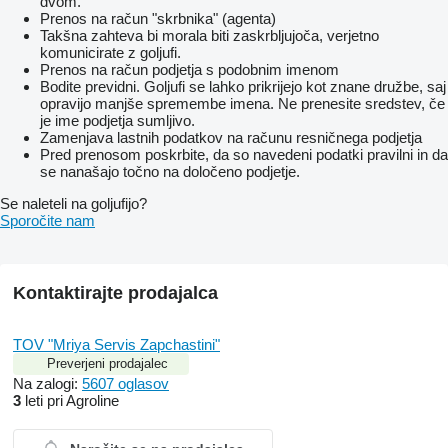
dvom.
Prenos na račun "skrbnika" (agenta)
Takšna zahteva bi morala biti zaskrbljujoča, verjetno
komunicirate z goljufi.
Prenos na račun podjetja s podobnim imenom
Bodite previdni. Goljufi se lahko prikrijejo kot znane družbe, saj
opravijo manjše spremembe imena. Ne prenesite sredstev, če
je ime podjetja sumljivo.
Zamenjava lastnih podatkov na računu resničnega podjetja
Pred prenosom poskrbite, da so navedeni podatki pravilni in da
se nanašajo točno na določeno podjetje.
Se naleteli na goljufijo?
Sporočite nam
Kontaktirajte prodajalca
TOV "Mriya Servis Zapchastini"
Preverjeni prodajalec
Na zalogi:
5607 oglasov
3
leti pri Agroline