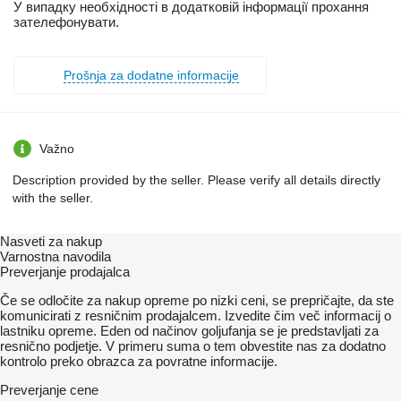
У випадку необхідності в додатковій інформації прохання
зателефонувати.
Prošnja za dodatne informacije
Važno
Description provided by the seller. Please verify all details directly
with the seller.
Nasveti za nakup
Varnostna navodila
Preverjanje prodajalca
Če se odločite za nakup opreme po nizki ceni, se prepričajte, da ste
komunicirati z resničnim prodajalcem. Izvedite čim več informacij o
lastniku opreme. Eden od načinov goljufanja se je predstavljati za
resnično podjetje. V primeru suma o tem obvestite nas za dodatno
kontrolo preko obrazca za povratne informacije.
Preverjanje cene