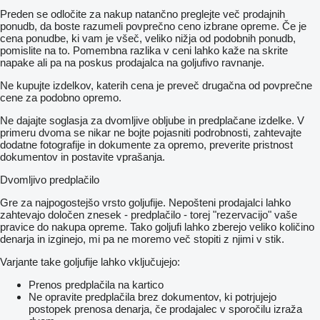
Preden se odločite za nakup natančno preglejte več prodajnih
ponudb, da boste razumeli povprečno ceno izbrane opreme. Če je
cena ponudbe, ki vam je všeč, veliko nižja od podobnih ponudb,
pomislite na to. Pomembna razlika v ceni lahko kaže na skrite
napake ali pa na poskus prodajalca na goljufivo ravnanje.
Ne kupujte izdelkov, katerih cena je preveč drugačna od povprečne
cene za podobno opremo.
Ne dajajte soglasja za dvomljive obljube in predplačane izdelke. V
primeru dvoma se nikar ne bojte pojasniti podrobnosti, zahtevajte
dodatne fotografije in dokumente za opremo, preverite pristnost
dokumentov in postavite vprašanja.
Dvomljivo predplačilo
Gre za najpogostejšo vrsto goljufije. Nepošteni prodajalci lahko
zahtevajo določen znesek - predplačilo - torej "rezervacijo" vaše
pravice do nakupa opreme. Tako goljufi lahko zberejo veliko količino
denarja in izginejo, mi pa ne moremo več stopiti z njimi v stik.
Varjante take goljufije lahko vključujejo:
Prenos predplačila na kartico
Ne opravite predplačila brez dokumentov, ki potrjujejo
postopek prenosa denarja, če prodajalec v sporočilu izraža