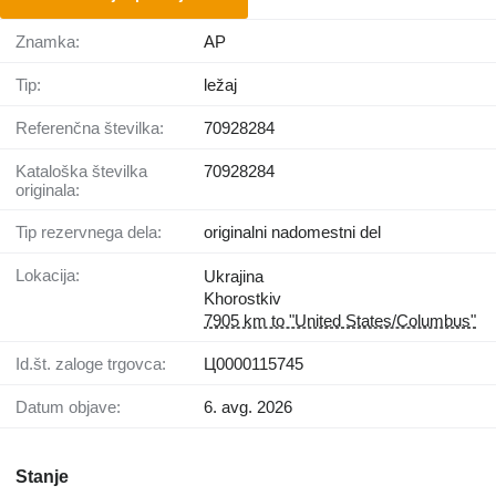
Znamka:
AP
Tip:
ležaj
Referenčna številka:
70928284
Kataloška številka
70928284
originala:
Tip rezervnega dela:
originalni nadomestni del
Lokacija:
Ukrajina
Khorostkiv
7905 km to "United States/Columbus"
Id.št. zaloge trgovca:
Ц0000115745
Datum objave:
6. avg. 2026
Stanje