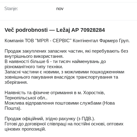
Stanje:
nov
Več podrobnosti — Ležaj AP 70928284
Компанія ТОВ ''МРІЯ - СЕРВІС'' Контінентал Фармерз Груп.
Продаж закуплених запасних частин, які перебувають без
внутрішнього використання.
В наявності більше 6 - ти тисяч найменувань до
різноманітного типу техніки.
Запасні частини є новими, з можливими пошкодженнями
зовнішнього пакування внаслідок транспортування та
зберігання.
Наявність та фізичне отримання в м. Хоростків,
Тернопільської обл..
Можлива відправлення поштовими службами (Нова
Пошта).
Продаж офіційний, згідно рахунку (з ПДВ.).
Готові до договірної співпраці на постійні основі, оптових
цінових пропозицій.