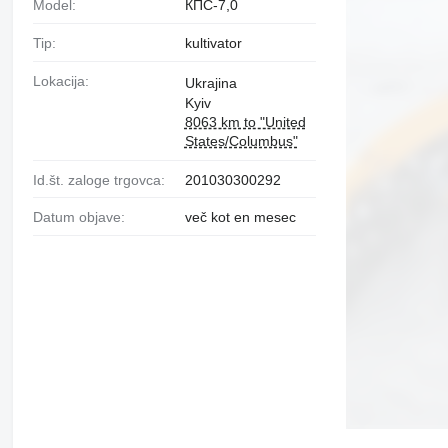
Model:
КПС-7,0
Tip:
kultivator
Lokacija:
Ukrajina
Kyiv
8063 km to "United
States/Columbus"
Id.št. zaloge trgovca:
201030300292
Datum objave:
več kot en mesec