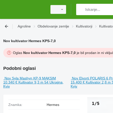
Agroline
Obdelovanje zemlje
Kultivatorji
Kultivat
Nov kultivator Hermes KPS-7,0
Oglas
Nov kultivator Hermes KPS-7,0
je bil prodan in ni vklju
Podobni oglasi
Nov Syla Mashyn KP-9 MAKSIM
Nov Elvorti POLARIS 6 
10.340 €
Kultivator
9,3 m
54
Ukrajina,
15.400 €
Kultivator
2,8 m
Kyiv
Kyiv
1/5
Znamka:
Hermes