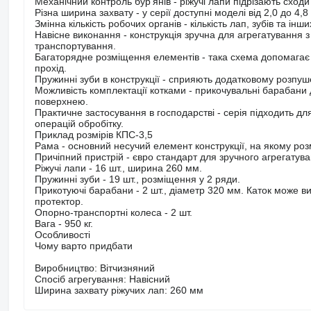
Механічний контроль бур’янів - ріжучі лапи підрізають сходи 
Різна ширина захвату - у серії доступні моделі від 2,0 до 4,
Змінна кількість робочих органів - кількість лап, зубів та ін
Навісне виконання - конструкція зручна для агрегатування 
транспортування.
Багаторядне розміщення елементів - така схема допомагає 
прохід.
Пружинні зуби в конструкції - сприяють додатковому розпу
Можливість комплектації котками - прикочувальні барабани
поверхнею.
Практичне застосування в господарстві - серія підходить дл
операцій обробітку.
Приклад розмірів КПС-3,5
Рама - основний несучий елемент конструкції, на якому роз
Причіпний пристрій - євро стандарт для зручного агрегатува
Ріжучі лапи - 16 шт., ширина 260 мм.
Пружинні зуби - 19 шт., розміщення у 2 ряди.
Прикотуючі барабани - 2 шт., діаметр 320 мм. Каток може 
протектор.
Опорно-транспортні колеса - 2 шт.
Вага - 950 кг.
Особливості
Чому варто придбати
Виробництво: Вітчизняний
Спосіб агрегування: Навісний
Ширина захвату ріжучих лап: 260 мм