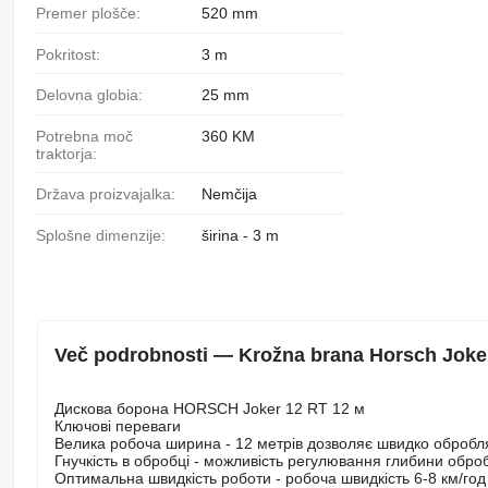
Premer plošče:
520 mm
Pokritost:
3 m
Delovna globia:
25 mm
Potrebna moč
360 KM
traktorja:
Država proizvajalka:
Nemčija
Splošne dimenzije:
širina - 3 m
Več podrobnosti — Krožna brana Horsch Joke
Дискова борона HORSCH Joker 12 RT 12 м
Ключові переваги
Велика робоча ширина - 12 метрів дозволяє швидко обробля
Гнучкість в обробці - можливість регулювання глибини обробк
Оптимальна швидкість роботи - робоча швидкість 6-8 км/год 