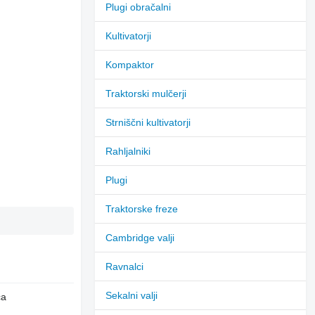
Plugi obračalni
Kultivatorji
Kompaktor
Traktorski mulčerji
Strniščni kultivatorji
Rahljalniki
Plugi
Traktorske freze
Cambridge valji
Ravnalci
Sekalni valji
ča