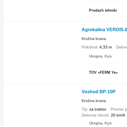
Prodazh tehniki
Agrokalina VERDIS-
Krožna brana
Pokritost
4,33 m
Delov
Ukrajina, Kyiv
TOV «FERM Ye»
Voshod BP-10P
Krožna brana
Tip
za traktor
Premer p
Delovna hitrost
20 km/h
Ukrajina, Kyiv