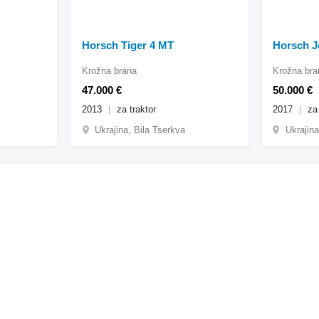
Horsch Tiger 4 MT
Horsch J
Krožna brana
Krožna bra
47.000 €
50.000 €
2013
za traktor
2017
za
Ukrajina, Bila Tserkva
Ukrajin