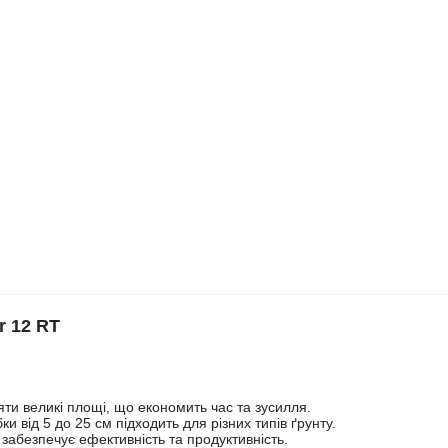
r 12 RT
ти великі площі, що економить час та зусилля.
и від 5 до 25 см підходить для різних типів ґрунту.
забезпечує ефективність та продуктивність.