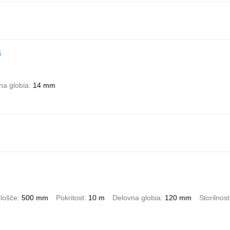
6
na globia
14 mm
lošče
500 mm
Pokritost
10 m
Delovna globia
120 mm
Storilnost