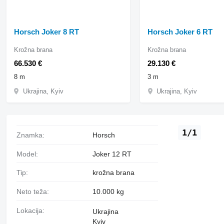
Horsch Joker 8 RT
Horsch Joker 6 RT
Krožna brana
Krožna brana
66.530 €
29.130 €
8 m
3 m
Ukrajina, Kyiv
Ukrajina, Kyiv
1/1
Znamka:
Horsch
Model:
Joker 12 RT
Tip:
krožna brana
Neto teža:
10.000 kg
Lokacija:
Ukrajina
Kyiv