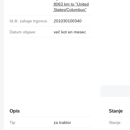
8063 km to "United
States/Columbus"
Id.št. zaloge trgovca:
201030100340
Datum objave:
več kot en mesec
Opis
Stanje
Tip:
za traktor
Stanje: