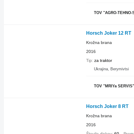
TOV "AGRO-TEHNO-
Horsch Joker 12 RT
Krožna brana
2016
Tip
za traktor
Ukrajina, Berymivtsi
TOV "MRIYa SERVIS
Horsch Joker 8 RT
Krožna brana
2016
Število diskov
60
Prem