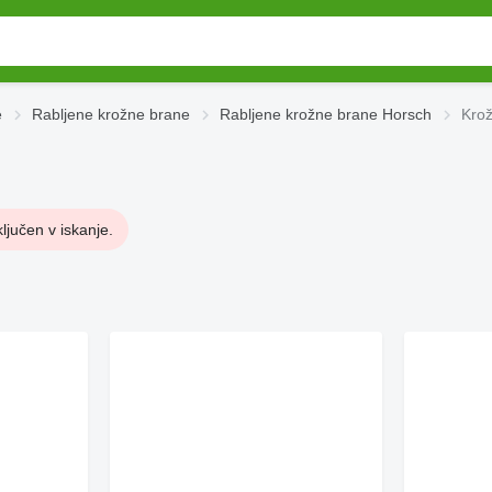
e
Rabljene krožne brane
Rabljene krožne brane Horsch
Krož
ključen v iskanje.