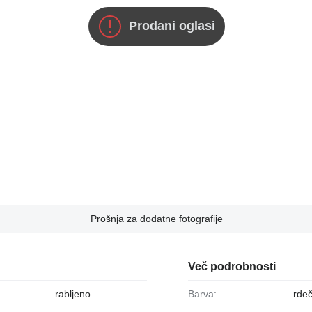
Prodani oglasi
Prošnja za dodatne fotografije
Več podrobnosti
rabljeno
Barva:
rde