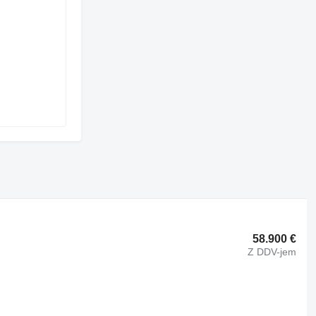
58.900 €
Z DDV-jem