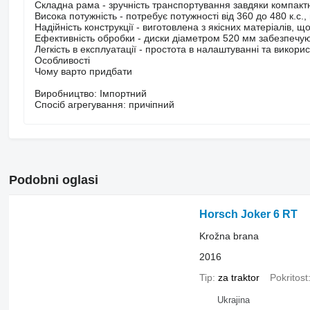
Складна рама - зручність транспортування завдяки компактн
Висока потужність - потребує потужності від 360 до 480 к.с.,
Надійність конструкції - виготовлена з якісних матеріалів, 
Ефективність обробки - диски діаметром 520 мм забезпечуют
Легкість в експлуатації - простота в налаштуванні та викор
Особливості
Чому варто придбати
Виробництво: Імпортний
Спосіб агрегування: причіпний
Podobni oglasi
Horsch Joker 6 RT
Krožna brana
2016
Tip
za traktor
Pokritost
Ukrajina