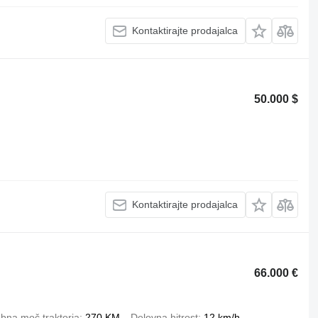
Kontaktirajte prodajalca
50.000 $
Kontaktirajte prodajalca
66.000 €
bna moč traktorja
270 KM
Delovna hitrost
12 km/h