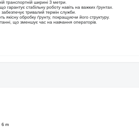
ій транспортній ширині 3 метри.
 що гарантує стабільну роботу навіть на важких ґрунтах.
що забезпечує тривалий термін служби.
ь якісну обробку ґрунту, покращуючи його структуру.
истанні, що зменшує час на навчання операторів.
6 m