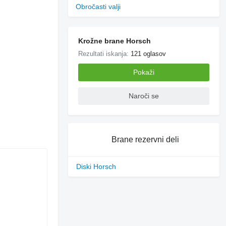
Obročasti valji
Krožne brane Horsch
Rezultati iskanja:
121 oglasov
Pokaži
Naroči se
Brane rezervni deli
Diski Horsch