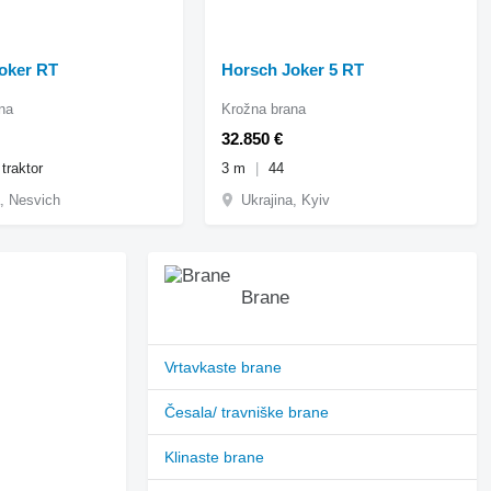
oker RT
Horsch Joker 5 RT
na
Krožna brana
32.850 €
 traktor
3 m
44
a, Nesvich
Ukrajina, Kyiv
Brane
Vrtavkaste brane
Česala/ travniške brane
Klinaste brane