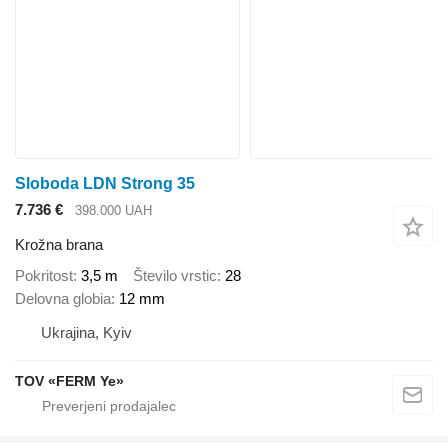
Sloboda LDN Strong 35
7.736 €
398.000 UAH
Krožna brana
Pokritost
3,5 m
Število vrstic
28
Delovna globia
12 mm
Ukrajina, Kyiv
TOV «FERM Ye»