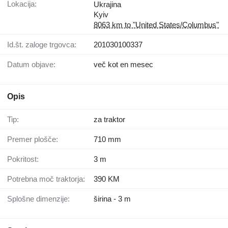
Lokacija:
Ukrajina
Kyiv
8063 km to "United States/Columbus"
Id.št. zaloge trgovca:
201030100337
Datum objave:
več kot en mesec
Opis
Tip:
za traktor
Premer plošče:
710 mm
Pokritost:
3 m
Potrebna moč traktorja:
390 KM
Splošne dimenzije:
širina - 3 m