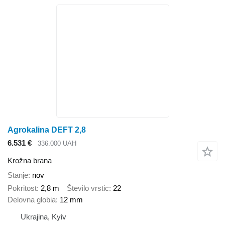
Agrokalina DEFT 2,8
6.531 €
336.000 UAH
Krožna brana
Stanje
nov
Pokritost
2,8 m
Število vrstic
22
Delovna globia
12 mm
Ukrajina, Kyiv