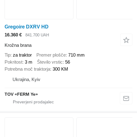
Gregoire DXRV HD
16.360 €
841.700 UAH
Krožna brana
Tip
za traktor
Premer plošče
710 mm
Pokritost
3 m
Število vrstic
56
Potrebna moč traktorja
300 KM
Ukrajina, Kyiv
TOV «FERM Ye»