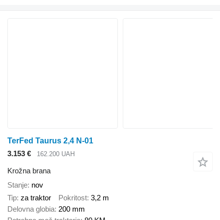
TerFed Taurus 2,4 N-01
3.153 €
162.200 UAH
Krožna brana
Stanje
nov
Tip
za traktor
Pokritost
3,2 m
Delovna globia
200 mm