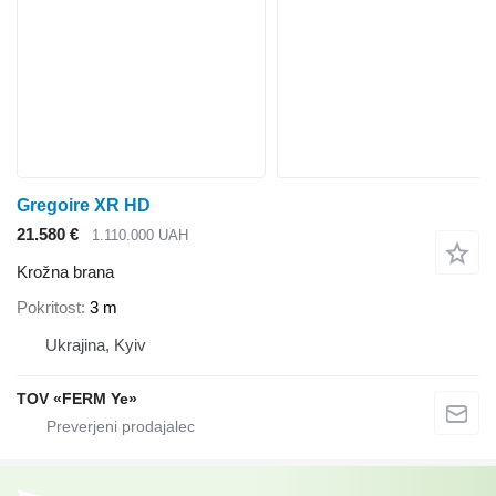
Gregoire XR HD
21.580 €
1.110.000 UAH
Krožna brana
Pokritost
3 m
Ukrajina, Kyiv
TOV «FERM Ye»