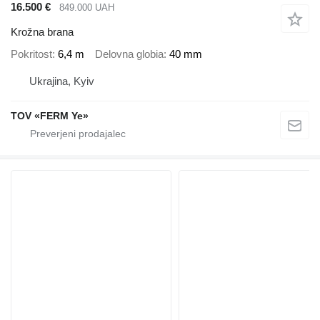
16.500 €
849.000 UAH
Krožna brana
Pokritost
6,4 m
Delovna globia
40 mm
Ukrajina, Kyiv
TOV «FERM Ye»