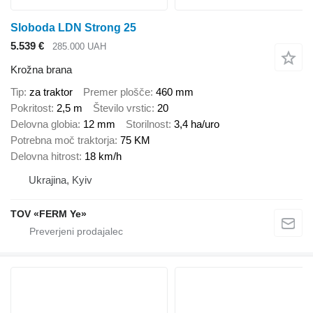
Sloboda LDN Strong 25
5.539 €
285.000 UAH
Krožna brana
Tip
za traktor
Premer plošče
460 mm
Pokritost
2,5 m
Število vrstic
20
Delovna globia
12 mm
Storilnost
3,4 ha/uro
Potrebna moč traktorja
75 KM
Delovna hitrost
18 km/h
Ukrajina, Kyiv
TOV «FERM Ye»