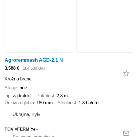
Agroremmash AGD-2,1 N
3.588 €
184.600 UAH
Krožna brana
Stanje
nov
Tip
za traktor
Pokritost
2,8 m
Delovna globia
180 mm
Storilnost
1,8 ha/uro
Ukrajina, Kyiv
TOV «FERM Ye»