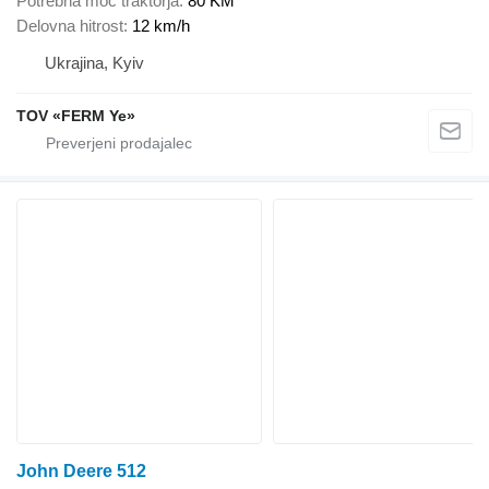
Potrebna moč traktorja
80 KM
Delovna hitrost
12 km/h
Ukrajina, Kyiv
TOV «FERM Ye»
John Deere 512