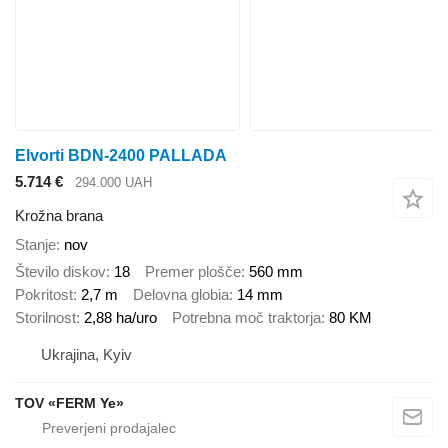
Elvorti BDN-2400 PALLADA
5.714 €
294.000 UAH
Krožna brana
Stanje
nov
Število diskov
18
Premer plošče
560 mm
Pokritost
2,7 m
Delovna globia
14 mm
Storilnost
2,88 ha/uro
Potrebna moč traktorja
80 KM
Ukrajina, Kyiv
TOV «FERM Ye»