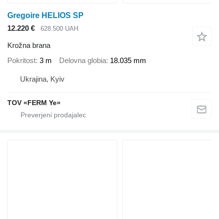
Gregoire HELIOS SP
12.220 €
628.500 UAH
Krožna brana
Pokritost
3 m
Delovna globia
18.035 mm
Ukrajina, Kyiv
TOV «FERM Ye»