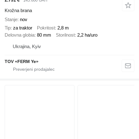
143.600 UAH
Krožna brana
Stanje
nov
Tip
za traktor
Pokritost
2,8 m
Delovna globia
80 mm
Storilnost
2,2 ha/uro
Ukrajina, Kyiv
TOV «FERM Ye»