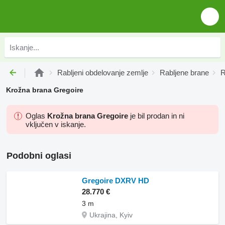
Rabljeni obdelovanje zemlje
Rabljene brane
R
Krožna brana Gregoire
Oglas
Krožna brana Gregoire
je bil prodan in ni
vključen v iskanje.
Podobni oglasi
Gregoire DXRV HD
28.770 €
3 m
Ukrajina, Kyiv