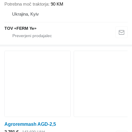
Potrebna moč traktorja
90 KM
Ukrajina, Kyiv
TOV «FERM Ye»
Agroremmash AGD-2,5
2.791 €