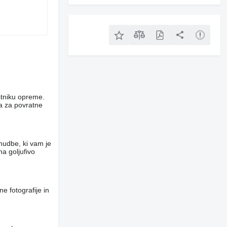
stniku opreme.
ca za povratne
nudbe, ki vam je
a goljufivo
e fotografije in