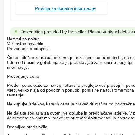
Prošnja za dodatne informacije
Description provided by the seller. Please verify all details d
Nasveti za nakup
Varnostna navodila
Preverjanje prodajalca
Če se odločite za nakup opreme po nizki ceni, se prepričajte, da st
Eden od načinov goljufanja se je predstavljati za resnično podjetj
informacije.
Preverjanje cene
Preden se odločite za nakup natančno preglejte več prodajnih pon
všeč, veliko nižja od podobnih ponudb, pomislite na to. Pomembna r
ravnanje.
Ne kupujte izdelkov, katerih cena je preveč drugačna od povpreč
Ne dajajte soglasja za dvomljive obljube in predplačane izdelke. V 
dokumente za opremo, preverite pristnost dokumentov in postavite
Dvomljivo predplačilo