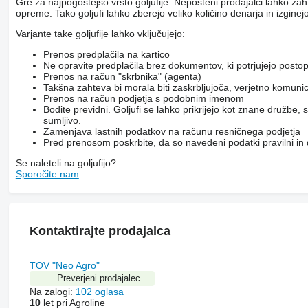
Gre za najpogostejšo vrsto goljufije. Nepošteni prodajalci lahko za
opreme. Tako goljufi lahko zberejo veliko količino denarja in izginejo
Varjante take goljufije lahko vključujejo:
Prenos predplačila na kartico
Ne opravite predplačila brez dokumentov, ki potrjujejo posto
Prenos na račun "skrbnika" (agenta)
Takšna zahteva bi morala biti zaskrbljujoča, verjetno komunicir
Prenos na račun podjetja s podobnim imenom
Bodite previdni. Goljufi se lahko prikrijejo kot znane družbe
sumljivo.
Zamenjava lastnih podatkov na računu resničnega podjetja
Pred prenosom poskrbite, da so navedeni podatki pravilni in
Se naleteli na goljufijo?
Sporočite nam
Kontaktirajte prodajalca
TOV "Neo Agro"
Preverjeni prodajalec
Na zalogi:
102 oglasa
10
let pri Agroline