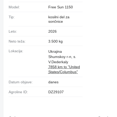
Model:
Free Sun 1150
Tip:
kosilni del za
sončnice
Leto:
2026
Neto teža:
3.500 kg
Lokacija:
Ukrajina
Shumskoy r-n, s.
V.Dederkaly
7858 km to "United
States/Columbus"
Datum objave:
danes
Agroline ID:
DZ29107