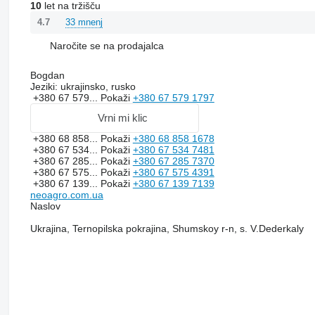
10
let na tržišču
33 mnenj
4.7
Naročite se na prodajalca
Bogdan
Jeziki:
ukrajinsko, rusko
+380 67 579...
Pokaži
+380 67 579 1797
Vrni mi klic
+380 68 858...
Pokaži
+380 68 858 1678
+380 67 534...
Pokaži
+380 67 534 7481
+380 67 285...
Pokaži
+380 67 285 7370
+380 67 575...
Pokaži
+380 67 575 4391
+380 67 139...
Pokaži
+380 67 139 7139
neoagro.com.ua
Naslov
Ukrajina, Ternopilska pokrajina, Shumskoy r-n, s. V.Dederkaly