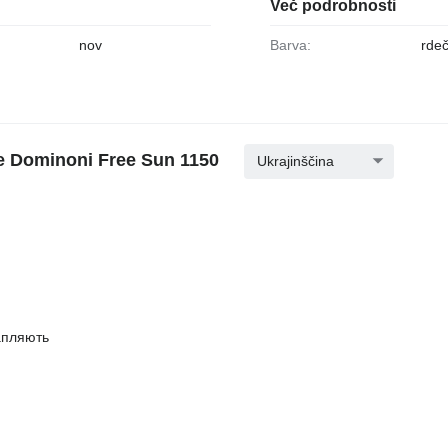
Več podrobnosti
nov
Barva:
rde
ce Dominoni Free Sun 1150
Ukrajinščina
апляють