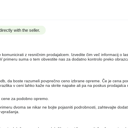
irectly with the seller.
e komunicirati z resničnim prodajalcem. Izvedite čim več informacij o la
e. V primeru suma o tem obvestite nas za dodatno kontrolo preko obraz
udb, da boste razumeli povprečno ceno izbrane opreme. Če je cena po
azlika v ceni lahko kaže na skrite napake ali pa na poskus prodajalca n
ne cene za podobno opremo.
primeru dvoma se nikar ne bojte pojasniti podrobnosti, zahtevajte dodatn
 vprašanja.