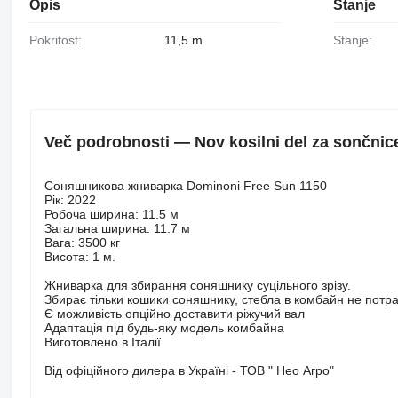
Opis
Stanje
Pokritost:
11,5 m
Stanje:
Več podrobnosti — Nov kosilni del za sončni
Соняшникова жниварка Dominoni Free Sun 1150
Рік: 2022
Робоча ширина: 11.5 м
Загальна ширина: 11.7 м
Вага: 3500 кг
Висота: 1 м.
Жниварка для збирання соняшнику суцільного зрізу.
Збирає тільки кошики соняшнику, стебла в комбайн не потр
Є можливість опційно доставити ріжучий вал
Адаптація під будь-яку модель комбайна
Виготовлено в Італії
Від офіційного дилера в Україні - ТОВ " Нео Агро"