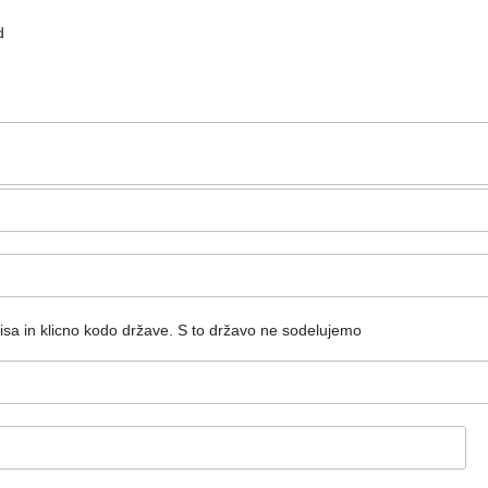
d
isa in klicno kodo države.
S to državo ne sodelujemo