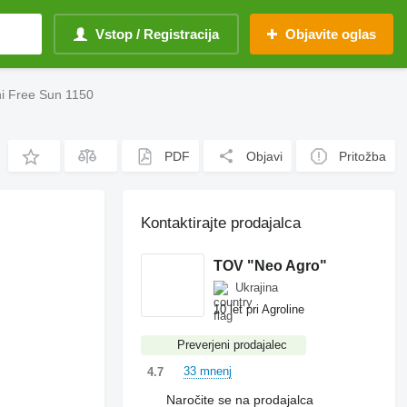
Vstop / Registracija
Objavite oglas
ni Free Sun 1150
PDF
Objavi
Pritožba
Kontaktirajte prodajalca
TOV "Neo Agro"
Ukrajina
10 let pri Agroline
Preverjeni prodajalec
33 mnenj
4.7
Naročite se na prodajalca