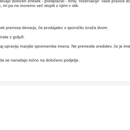
htevajo določen znesek - predplačilo - torej "rezervacijo" vaše pravice 
, mi pa ne moremo več stopiti z njimi v stik.
pek prenosa denarja, če prodajalec v sporočilu izraža dvom.
ate z goljufi.
, saj opravijo manjše spremembe imena. Ne prenesite sredstev, če je ime
 da se nanašajo točno na določeno podjetje.