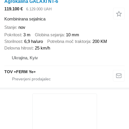
Agrokalina GALAXI NT-6
119.100 €
6.129.000 UAH
Kombinirana sejalnica
Stanje
nov
Pokritost
3 m
Globina sejanja
10 mm
Storilnost
6,9 ha/uro
Potrebna moč traktorja
200 KM
Delovna hitrost
25 km/h
Ukrajina, Kyiv
TOV «FERM Ye»