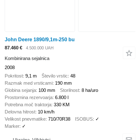
John Deere 1890/9,1m-250 bu
87.460 €
4.500.000 UAH
Kombinirana sejalnica
2008
Pokritost
9,1 m
Število vrstic
48
Razmak med vrsticami
190 mm
Globina sejanja
100 mm
Storilnost
8 ha/uro
Prostornina rezervoarja
6.800 l
Potrebna moč traktorja
330 KM
Delovna hitrost
10 km/h
Velikost pnevmatike
710/70R38
ISOBUS
✓
Marker
✓
Ukrajina, Vilkhivtsi