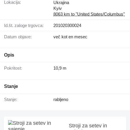
Lokacija:
Ukrajina
Kyiv
8063 km to "United States/Columbus"
Id.št. zaloge trgovca:
201020300024
Datum objave:
več kot en mesec
Opis
Pokritost:
10,9 m
Stanje
Stanje:
rabljeno
Stroji za setev in