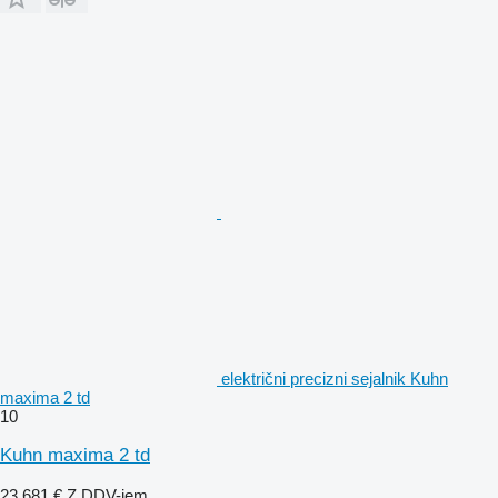
električni precizni sejalnik Kuhn
maxima 2 td
10
Kuhn maxima 2 td
23.681 €
Z DDV-jem