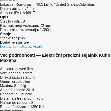
Lokacija:
Romunija
7859 km to "United States/Columbus"
Datum objave:
včeraj
Agroline ID:
UA46917
Opis
Število vrstic:
8
Razmak med vrsticami:
70 mm
Prostornina rezervoarja:
1.350 l
Stanje
Stanje:
rabljeno
Dodatne storitve
Dostavna služba za vozila
Več podrobnosti — Električni precizni sejalnik Kuhn
Maxima
Anbieter: gewerblich
Verfügbar ab: sofort
Direktsaatausstattung
Gummidruckrollen
Maxima 8-reihig
An de fabricatie 2014
Prindere in 3 puncte
Distanta intre randuri : 70 cm
Numar de randuri : 8
Buncar fertilizare : 1350 litri
prelata buncar