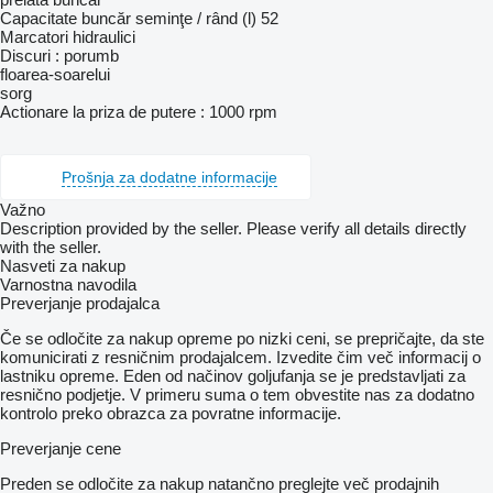
Capacitate buncăr seminţe / rând (l) 52
Marcatori hidraulici
Discuri : porumb
floarea-soarelui
sorg
Actionare la priza de putere : 1000 rpm
Prošnja za dodatne informacije
Važno
Description provided by the seller. Please verify all details directly
with the seller.
Nasveti za nakup
Varnostna navodila
Preverjanje prodajalca
Če se odločite za nakup opreme po nizki ceni, se prepričajte, da ste
komunicirati z resničnim prodajalcem. Izvedite čim več informacij o
lastniku opreme. Eden od načinov goljufanja se je predstavljati za
resnično podjetje. V primeru suma o tem obvestite nas za dodatno
kontrolo preko obrazca za povratne informacije.
Preverjanje cene
Preden se odločite za nakup natančno preglejte več prodajnih