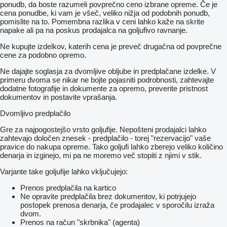
ponudb, da boste razumeli povprečno ceno izbrane opreme. Če je
cena ponudbe, ki vam je všeč, veliko nižja od podobnih ponudb,
pomislite na to. Pomembna razlika v ceni lahko kaže na skrite
napake ali pa na poskus prodajalca na goljufivo ravnanje.
Ne kupujte izdelkov, katerih cena je preveč drugačna od povprečne
cene za podobno opremo.
Ne dajajte soglasja za dvomljive obljube in predplačane izdelke. V
primeru dvoma se nikar ne bojte pojasniti podrobnosti, zahtevajte
dodatne fotografije in dokumente za opremo, preverite pristnost
dokumentov in postavite vprašanja.
Dvomljivo predplačilo
Gre za najpogostejšo vrsto goljufije. Nepošteni prodajalci lahko
zahtevajo določen znesek - predplačilo - torej "rezervacijo" vaše
pravice do nakupa opreme. Tako goljufi lahko zberejo veliko količino
denarja in izginejo, mi pa ne moremo več stopiti z njimi v stik.
Varjante take goljufije lahko vključujejo:
Prenos predplačila na kartico
Ne opravite predplačila brez dokumentov, ki potrjujejo
postopek prenosa denarja, če prodajalec v sporočilu izraža
dvom.
Prenos na račun "skrbnika" (agenta)