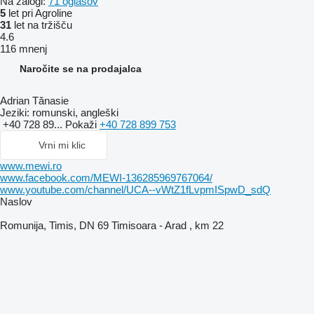
Na zalogi:
71 oglasov
5
let pri Agroline
31
let na tržišču
4.6
116 mnenj
Naročite se na prodajalca
Adrian Tănasie
Jeziki:
romunski, angleški
+40 728 89...
Pokaži
+40 728 899 753
Vrni mi klic
www.mewi.ro
www.facebook.com/MEWI-136285969767064/
www.youtube.com/channel/UCA--vWtZ1fLvpmISpwD_sdQ
Naslov
Romunija, Timis, DN 69 Timisoara - Arad , km 22