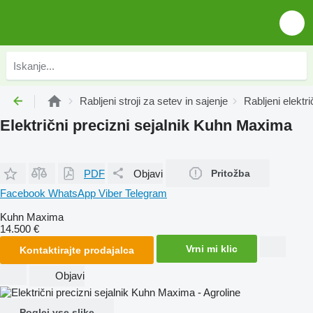
Rabljeni stroji za setev in sajenje
Rabljeni elektri
Električni precizni sejalnik Kuhn Maxima
PDF
Objavi
Pritožba
Facebook
WhatsApp
Viber
Telegram
Kuhn Maxima
14.500 €
Vrni mi klic
Kontaktirajte prodajalca
Objavi
Poglej vse slike