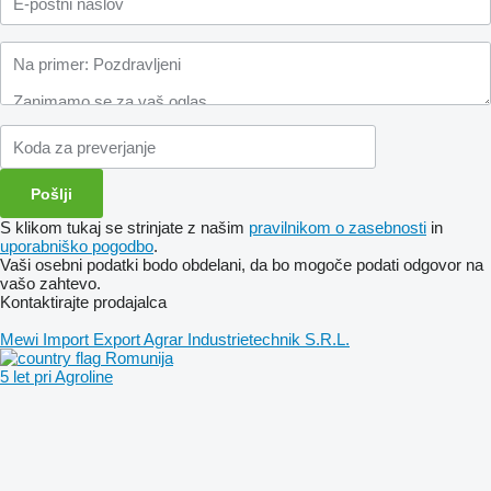
S klikom tukaj se strinjate z našim
pravilnikom o zasebnosti
in
uporabniško pogodbo
.
Vaši osebni podatki bodo obdelani, da bo mogoče podati odgovor na
vašo zahtevo.
Kontaktirajte prodajalca
Mewi Import Export Agrar Industrietechnik S.R.L.
Romunija
5 let pri Agroline