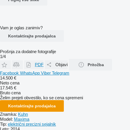
Vam je oglas zanimiv?
Kontaktirajte prodajalca
Prošnja za dodatne fotografije
1/4
PDF
Objavi
Pritožba
Facebook
WhatsApp
Viber
Telegram
14.500 €
Neto cena
17.545 €
Bruto cena
Želim prejeti obvestilo, ko se cena spremeni
Kontaktirajte prodajalca
Znamka:
Kuhn
Model:
Maxima
Tip:
električni precizni sejalnik
Leto:
2014