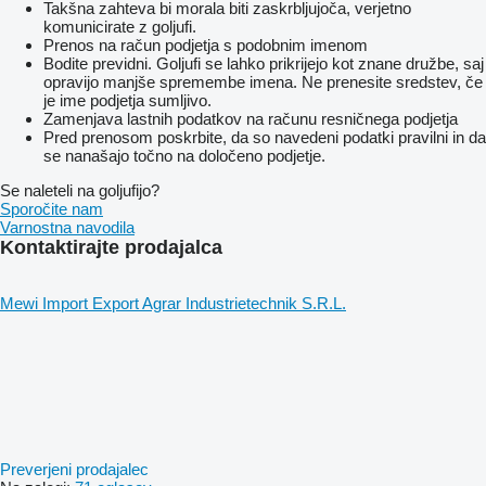
Takšna zahteva bi morala biti zaskrbljujoča, verjetno
komunicirate z goljufi.
Prenos na račun podjetja s podobnim imenom
Bodite previdni. Goljufi se lahko prikrijejo kot znane družbe, saj
opravijo manjše spremembe imena. Ne prenesite sredstev, če
je ime podjetja sumljivo.
Zamenjava lastnih podatkov na računu resničnega podjetja
Pred prenosom poskrbite, da so navedeni podatki pravilni in da
se nanašajo točno na določeno podjetje.
Se naleteli na goljufijo?
Sporočite nam
Varnostna navodila
Kontaktirajte prodajalca
Mewi Import Export Agrar Industrietechnik S.R.L.
Preverjeni prodajalec