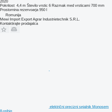
2020
Pokritost
4,4 m
Število vrstic
6
Razmak med vrsticami
700 mm
Prostornina rezervoarja
950 l
Romunija
Mewi Import Export Agrar Industrietechnik S.R.L.
Kontaktirajte prodajalca
električni precizni sejalnik Monosem
8-reihig