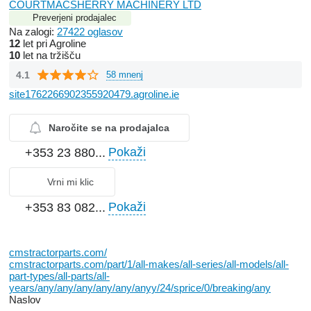
COURTMACSHERRY MACHINERY LTD
Preverjeni prodajalec
Na zalogi:
27422 oglasov
12
let pri Agroline
10
let na tržišču
4.1
58 mnenj
site1762266902355920479.agroline.ie
Naročite se na prodajalca
Pokaži
+353 23 880...
Vrni mi klic
Pokaži
+353 83 082...
cmstractorparts.com/
cmstractorparts.com/part/1/all-makes/all-series/all-models/all-
part-types/all-parts/all-
years/any/any/any/any/any/anyy/24/sprice/0/breaking/any
Naslov