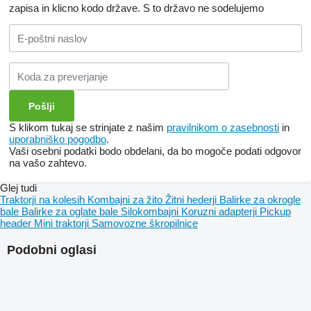
zapisa in klicno kodo države.
S to državo ne sodelujemo
S klikom tukaj se strinjate z našim
pravilnikom o zasebnosti
in
uporabniško pogodbo
.
Vaši osebni podatki bodo obdelani, da bo mogoče podati odgovor
na vašo zahtevo.
Glej tudi
Traktorji na kolesih
Kombajni za žito
Žitni hederji
Balirke za okrogle
bale
Balirke za oglate bale
Silokombajni
Koruzni adapterji
Pickup
header
Mini traktorji
Samovozne škropilnice
Podobni oglasi