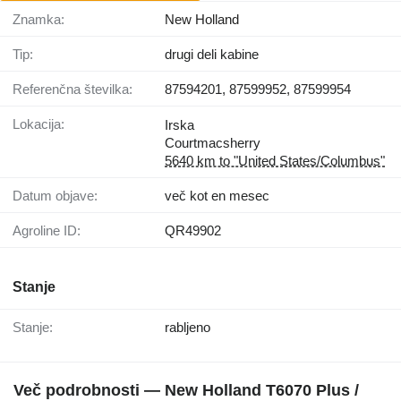
Znamka:
New Holland
Tip:
drugi deli kabine
Referenčna številka:
87594201, 87599952, 87599954
Lokacija:
Irska
Courtmacsherry
5640 km to "United States/Columbus"
Datum objave:
več kot en mesec
Agroline ID:
QR49902
Stanje
Stanje:
rabljeno
Več podrobnosti — New Holland T6070 Plus /