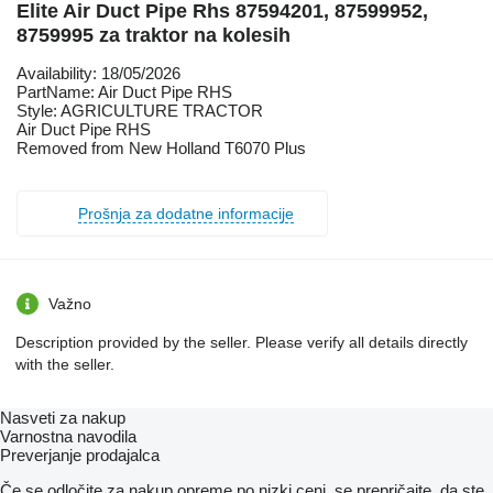
Elite Air Duct Pipe Rhs 87594201, 87599952,
8759995 za traktor na kolesih
Availability: 18/05/2026
PartName: Air Duct Pipe RHS
Style: AGRICULTURE TRACTOR
Air Duct Pipe RHS
Removed from New Holland T6070 Plus
Prošnja za dodatne informacije
Važno
Description provided by the seller. Please verify all details directly
with the seller.
Nasveti za nakup
Varnostna navodila
Preverjanje prodajalca
Če se odločite za nakup opreme po nizki ceni, se prepričajte, da ste