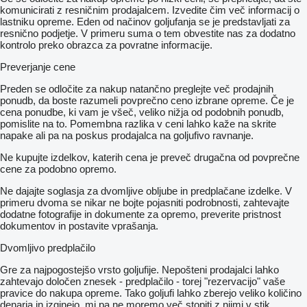
komunicirati z resničnim prodajalcem. Izvedite čim več informacij o
lastniku opreme. Eden od načinov goljufanja se je predstavljati za
resnično podjetje. V primeru suma o tem obvestite nas za dodatno
kontrolo preko obrazca za povratne informacije.
Preverjanje cene
Preden se odločite za nakup natančno preglejte več prodajnih
ponudb, da boste razumeli povprečno ceno izbrane opreme. Če je
cena ponudbe, ki vam je všeč, veliko nižja od podobnih ponudb,
pomislite na to. Pomembna razlika v ceni lahko kaže na skrite
napake ali pa na poskus prodajalca na goljufivo ravnanje.
Ne kupujte izdelkov, katerih cena je preveč drugačna od povprečne
cene za podobno opremo.
Ne dajajte soglasja za dvomljive obljube in predplačane izdelke. V
primeru dvoma se nikar ne bojte pojasniti podrobnosti, zahtevajte
dodatne fotografije in dokumente za opremo, preverite pristnost
dokumentov in postavite vprašanja.
Dvomljivo predplačilo
Gre za najpogostejšo vrsto goljufije. Nepošteni prodajalci lahko
zahtevajo določen znesek - predplačilo - torej "rezervacijo" vaše
pravice do nakupa opreme. Tako goljufi lahko zberejo veliko količino
denarja in izginejo, mi pa ne moremo več stopiti z njimi v stik.