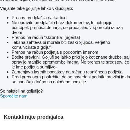
Varjante take goljufije lahko vključujejo:
Prenos predplačila na kartico
Ne opravite predplačila brez dokumentov, ki potrjujejo
postopek prenosa denarja, če prodajalec v sporočilu izraža
dvom.
Prenos na račun "skrbnika" (agenta)
Takšna zahteva bi morala biti zaskrbljujoča, verjetno
komunicirate z goljufi.
Prenos na račun podjetja s podobnim imenom
Bodite previdni. Goljufi se lahko prikrijejo kot znane družbe, saj
opravijo manjše spremembe imena. Ne prenesite sredstev, če
je ime podjetja sumljivo.
Zamenjava lastnih podatkov na računu resničnega podjetja
Pred prenosom poskrbite, da so navedeni podatki pravilni in da
se nanašajo točno na določeno podjetje.
Se naleteli na goljufijo?
Sporočite nam
Kontaktirajte prodajalca