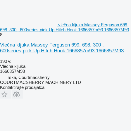
vlečna kljuka Massey Ferguson 699,
698, 300 , 600series,pick Up Hitch Hook 1666857m93 1666857M93
8
Vlečna kljuka Massey Ferguson 699, 698, 300 ,
600series,pick Up Hitch Hook 1666857m93 1666857M93
190 €
Vlečna kljuka
1666857M93
Irska, Courtmacsherry
COURTMACSHERRY MACHINERY LTD
Kontaktirajte prodajalca