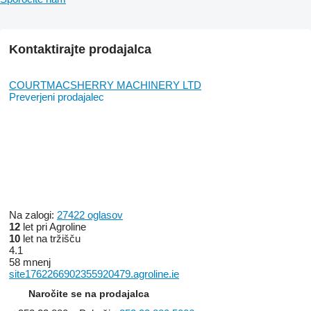
Kontaktirajte prodajalca
COURTMACSHERRY MACHINERY LTD
Preverjeni prodajalec
Na zalogi:
27422 oglasov
12
let pri Agroline
10
let na tržišču
4.1
58 mnenj
site1762266902355920479.agroline.ie
Naročite se na prodajalca