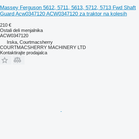
Massey Ferguson 5612, 5711, 5613, 5712, 5713 Fwd Shaft
Guard Acw0347120 ACW0347120 za traktor na kolesih
210 €
Ostali deli menjalnika
ACW0347120
Irska, Courtmacsherry
COURTMACSHERRY MACHINERY LTD
Kontaktirajte prodajalca