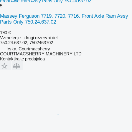
Front Axle Ram Assy Parts Only 750.24.637.02
5
Massey Ferguson 7719, 7720, 7716, Front Axle Ram Assy
Parts Only 750.24.637.02
190 €
Vzmetenje - drugi rezervni del
750.24.637.02, 7502463702
Irska, Courtmacsherry
COURTMACSHERRY MACHINERY LTD
Kontaktirajte prodajalca