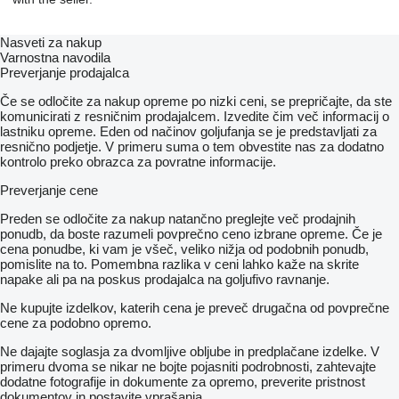
Nasveti za nakup
Varnostna navodila
Preverjanje prodajalca
Če se odločite za nakup opreme po nizki ceni, se prepričajte, da ste
komunicirati z resničnim prodajalcem. Izvedite čim več informacij o
lastniku opreme. Eden od načinov goljufanja se je predstavljati za
resnično podjetje. V primeru suma o tem obvestite nas za dodatno
kontrolo preko obrazca za povratne informacije.
Preverjanje cene
Preden se odločite za nakup natančno preglejte več prodajnih
ponudb, da boste razumeli povprečno ceno izbrane opreme. Če je
cena ponudbe, ki vam je všeč, veliko nižja od podobnih ponudb,
pomislite na to. Pomembna razlika v ceni lahko kaže na skrite
napake ali pa na poskus prodajalca na goljufivo ravnanje.
Ne kupujte izdelkov, katerih cena je preveč drugačna od povprečne
cene za podobno opremo.
Ne dajajte soglasja za dvomljive obljube in predplačane izdelke. V
primeru dvoma se nikar ne bojte pojasniti podrobnosti, zahtevajte
dodatne fotografije in dokumente za opremo, preverite pristnost
dokumentov in postavite vprašanja.