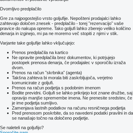
Dvomljivo predplačilo
Gre za najpogostejšo vrsto goljufije. Nepošteni prodajalci lahko
zahtevajo določen znesek - predplačilo - torej "rezervacijo" vaše
pravice do nakupa opreme. Tako goljufi lahko zberejo veliko količino
denarja in izginejo, mi pa ne moremo več stopiti z njimi v stik.
Varjante take goljufije lahko vključujejo:
Prenos predplačila na kartico
Ne opravite predplačila brez dokumentov, ki potrjujejo
postopek prenosa denarja, če prodajalec v sporočilu izraža
dvom.
Prenos na račun "skrbnika" (agenta)
Takšna zahteva bi morala biti zaskrbljujoča, verjetno
komunicirate z goljufi.
Prenos na račun podjetja s podobnim imenom
Bodite previdni. Goljufi se lahko prikrijejo kot znane družbe, saj
opravijo manjše spremembe imena. Ne prenesite sredstev, če
je ime podjetja sumljivo.
Zamenjava lastnih podatkov na računu resničnega podjetja
Pred prenosom poskrbite, da so navedeni podatki pravilni in da
se nanašajo točno na določeno podjetje.
Se naleteli na goljufijo?
Sporočite nam