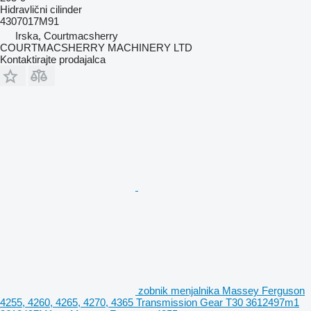
Hidravlični cilinder
4307017M91
Irska, Courtmacsherry
COURTMACSHERRY MACHINERY LTD
Kontaktirajte prodajalca
zobnik menjalnika Massey Ferguson
4255, 4260, 4265, 4270, 4365 Transmission Gear T30 3612497m1