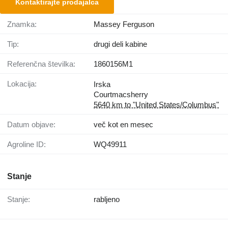
Kontaktirajte prodajalca
Znamka:
Massey Ferguson
Tip:
drugi deli kabine
Referenčna številka:
1860156M1
Lokacija:
Irska
Courtmacsherry
5640 km to "United States/Columbus"
Datum objave:
več kot en mesec
Agroline ID:
WQ49911
Stanje
Stanje:
rabljeno