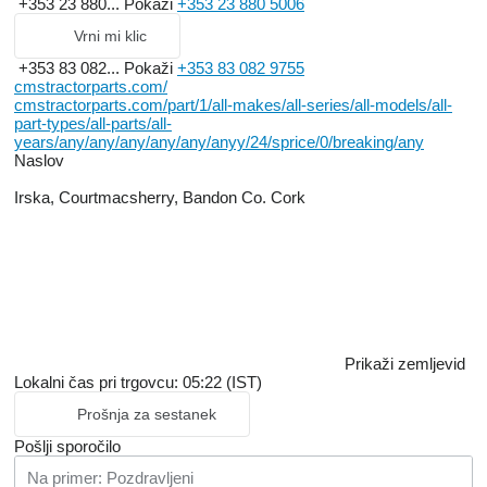
+353 23 880...
Pokaži
+353 23 880 5006
Vrni mi klic
+353 83 082...
Pokaži
+353 83 082 9755
cmstractorparts.com/
cmstractorparts.com/part/1/all-makes/all-series/all-models/all-
part-types/all-parts/all-
years/any/any/any/any/any/anyy/24/sprice/0/breaking/any
Naslov
Irska, Courtmacsherry, Bandon Co. Cork
Prikaži zemljevid
Lokalni čas pri trgovcu: 05:22 (IST)
Prošnja za sestanek
Pošlji sporočilo