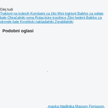
Glej tudi
Traktorji na kolesih
Kombajni za žito
Mini traktorji
Balirke za oglate
bale
Obračalniki sena
Rotacijske kosilnice
Žitni hederji
Balirke za
okrogle bale
Kmetijski nakladalniki
Zgrabljalniki
Podobni oglasi
maska hladilnika Massey Ferguson,