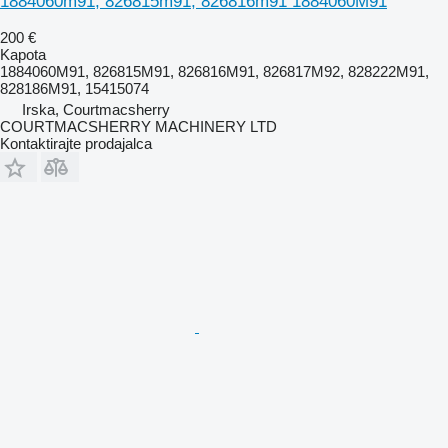
1884060m91, 826815m91, 826816m91 1884060M91
200 €
Kapota
1884060M91, 826815M91, 826816M91, 826817M92, 828222M91,
828186M91, 15415074
Irska, Courtmacsherry
COURTMACSHERRY MACHINERY LTD
Kontaktirajte prodajalca