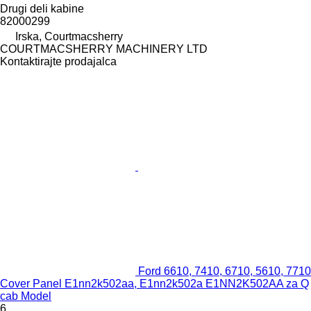
Drugi deli kabine
82000299
Irska, Courtmacsherry
COURTMACSHERRY MACHINERY LTD
Kontaktirajte prodajalca
Ford 6610, 7410, 6710, 5610, 7710
Cover Panel E1nn2k502aa, E1nn2k502a E1NN2K502AA za Q
cab Model
6