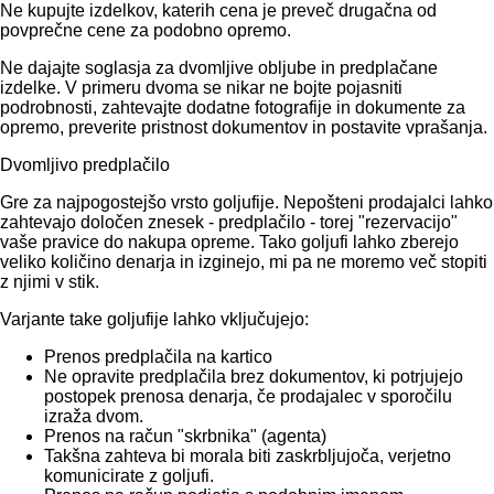
Ne kupujte izdelkov, katerih cena je preveč drugačna od
povprečne cene za podobno opremo.
Ne dajajte soglasja za dvomljive obljube in predplačane
izdelke. V primeru dvoma se nikar ne bojte pojasniti
podrobnosti, zahtevajte dodatne fotografije in dokumente za
opremo, preverite pristnost dokumentov in postavite vprašanja.
Dvomljivo predplačilo
Gre za najpogostejšo vrsto goljufije. Nepošteni prodajalci lahko
zahtevajo določen znesek - predplačilo - torej "rezervacijo"
vaše pravice do nakupa opreme. Tako goljufi lahko zberejo
veliko količino denarja in izginejo, mi pa ne moremo več stopiti
z njimi v stik.
Varjante take goljufije lahko vključujejo:
Prenos predplačila na kartico
Ne opravite predplačila brez dokumentov, ki potrjujejo
postopek prenosa denarja, če prodajalec v sporočilu
izraža dvom.
Prenos na račun "skrbnika" (agenta)
Takšna zahteva bi morala biti zaskrbljujoča, verjetno
komunicirate z goljufi.