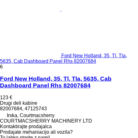
Ford New Holland, 35, Tl, Tla,
5635, Cab Dashboard Panel Rhs 82007684
6
Ford New Holland, 35, Tl, Tla, 5635, Cab
Dashboard Panel Rhs 82007684
123 €
Drugi deli kabine
82007684, 47125743
Irska, Courtmacsherry
COURTMACSHERRY MACHINERY LTD
Kontaktirajte prodajalca
Prodajate mehaniacijo ali vozila?
To lahko storite z nami!