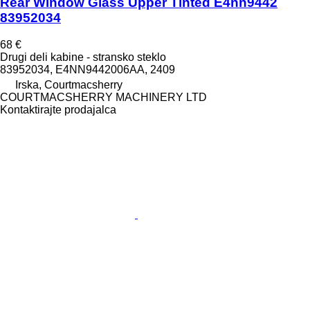
Rear Window Glass Upper Tinted E4nn9442
83952034
68 €
Drugi deli kabine - stransko steklo
83952034, E4NN9442006AA, 2409
Irska, Courtmacsherry
COURTMACSHERRY MACHINERY LTD
Kontaktirajte prodajalca