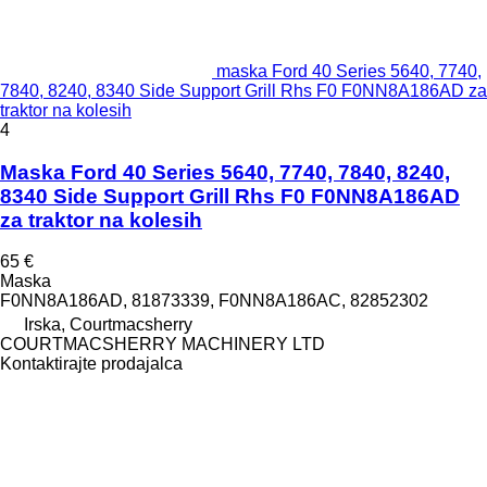
maska Ford 40 Series 5640, 7740,
7840, 8240, 8340 Side Support Grill Rhs F0 F0NN8A186AD za
traktor na kolesih
4
Maska Ford 40 Series 5640, 7740, 7840, 8240,
8340 Side Support Grill Rhs F0 F0NN8A186AD
za traktor na kolesih
65 €
Maska
F0NN8A186AD, 81873339, F0NN8A186AC, 82852302
Irska, Courtmacsherry
COURTMACSHERRY MACHINERY LTD
Kontaktirajte prodajalca