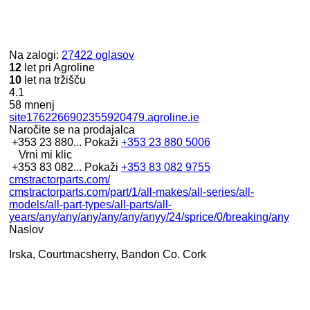
Na zalogi:
27422 oglasov
12
let pri Agroline
10
let na tržišču
4.1
58 mnenj
site1762266902355920479.agroline.ie
Naročite se na prodajalca
+353 23 880...
Pokaži
+353 23 880 5006
Vrni mi klic
+353 83 082...
Pokaži
+353 83 082 9755
cmstractorparts.com/
cmstractorparts.com/part/1/all-makes/all-series/all-
models/all-part-types/all-parts/all-
years/any/any/any/any/any/anyy/24/sprice/0/breaking/any
Naslov
Irska, Courtmacsherry, Bandon Co. Cork