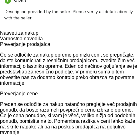
Važno
Description provided by the seller. Please verify all details directly
with the seller.
Nasveti za nakup
Varnostna navodila
Preverjanje prodajalca
Če se odločite za nakup opreme po nizki ceni, se prepričajte,
da ste komunicirati z resničnim prodajalcem. Izvedite čim več
informacij o lastniku opreme. Eden od načinov goljufanja se je
predstavljati za resnično podjetje. V primeru suma o tem
obvestite nas za dodatno kontrolo preko obrazca za povratne
informacije.
Preverjanje cene
Preden se odločite za nakup natančno preglejte več prodajnih
ponudb, da boste razumeli povprečno ceno izbrane opreme.
Če je cena ponudbe, ki vam je všeč, veliko nižja od podobnih
ponudb, pomislite na to. Pomembna razlika v ceni lahko kaže
na skrite napake ali pa na poskus prodajalca na goljufivo
ravnanje.