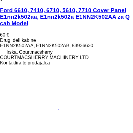
Ford 6610, 7410, 6710, 5610, 7710 Cover Panel
E1nn2k502aa, E1nn2k502a E1NN2K502AA za Q
cab Model
60 €
Drugi deli kabine
E1NN2K502AA, E1NN2K502AB, 83936630
Irska, Courtmacsherry
COURTMACSHERRY MACHINERY LTD
Kontaktirajte prodajalca