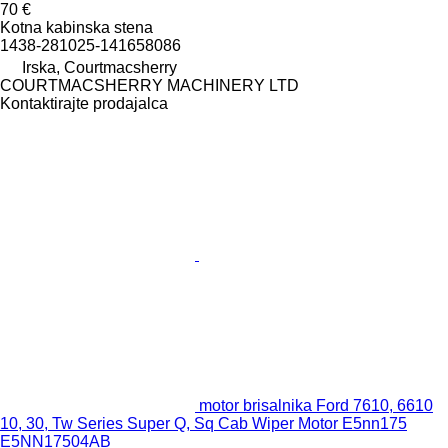
70 €
Kotna kabinska stena
1438-281025-141658086
Irska, Courtmacsherry
COURTMACSHERRY MACHINERY LTD
Kontaktirajte prodajalca
motor brisalnika Ford 7610, 6610
10, 30, Tw Series Super Q, Sq Cab Wiper Motor E5nn175
E5NN17504AB