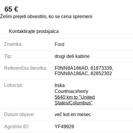
65 €
Želim prejeti obvestilo, ko se cena spremeni
Kontaktirajte prodajalca
Znamka:
Ford
Tip:
drugi deli kabine
Referenčna številka:
F0NN8A186AD, 81873339,
F0NN8A186AC, 82852302
Lokacija:
Irska
Courtmacsherry
5640 km to "United
States/Columbus"
Datum objave:
več kot en mesec
Agroline ID:
YF49926