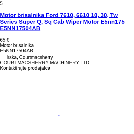
5
Motor brisalnika Ford 7610, 6610 10, 30, Tw
Series Super Q, Sq Cab Wiper Motor E5nn175
E5NN17504AB
65 €
Motor brisalnika
E5NN17504AB
Irska, Courtmacsherry
COURTMACSHERRY MACHINERY LTD
Kontaktirajte prodajalca