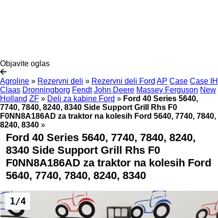
Objavite oglas
Agroline
»
Rezervni deli
»
Rezervni deli Ford
AP
Case
Case IH
Claas
Dronningborg
Fendt
John Deere
Massey Ferguson
New
Holland
ZF
»
Deli za kabine Ford
»
Ford 40 Series 5640,
7740, 7840, 8240, 8340 Side Support Grill Rhs F0
F0NN8A186AD za traktor na kolesih Ford 5640, 7740, 7840,
8240, 8340
»
Ford 40 Series 5640, 7740, 7840, 8240,
8340 Side Support Grill Rhs F0
F0NN8A186AD za traktor na kolesih Ford
5640, 7740, 7840, 8240, 8340
1/4