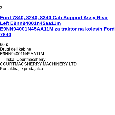
3
Ford 7840, 8240, 8340 Cab Support Assy Rear
Left E9nn94001n45aa11m
E9NN94001N45AA11M za traktor na kolesih Ford
7840
60 €
Drugi deli kabine
E9NN94001N45AA11M
Irska, Courtmacsherry
COURTMACSHERRY MACHINERY LTD
Kontaktirajte prodajalca