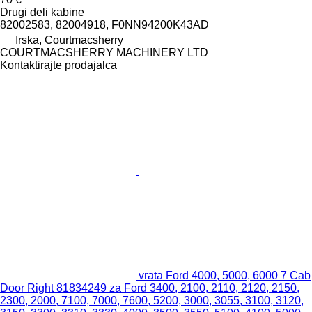
Drugi deli kabine
82002583, 82004918, F0NN94200K43AD
Irska, Courtmacsherry
COURTMACSHERRY MACHINERY LTD
Kontaktirajte prodajalca
vrata Ford 4000, 5000, 6000 7 Cab
Door Right 81834249 za Ford 3400, 2100, 2110, 2120, 2150,
2300, 2000, 7100, 7000, 7600, 5200, 3000, 3055, 3100, 3120,