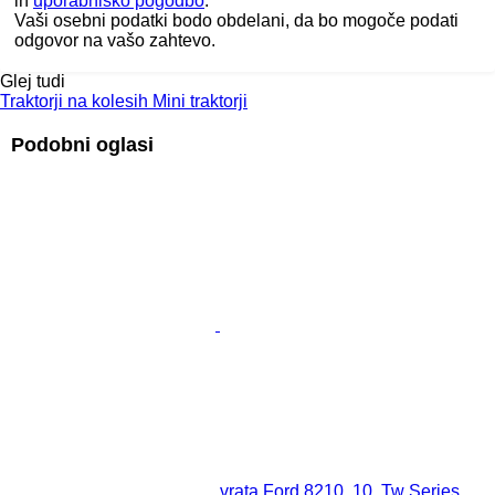
in
uporabniško pogodbo
.
Vaši osebni podatki bodo obdelani, da bo mogoče podati
odgovor na vašo zahtevo.
Glej tudi
Traktorji na kolesih
Mini traktorji
Podobni oglasi
vrata Ford 8210, 10, Tw Series,