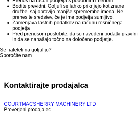
Prenos na račun podjetja s podobnim imenom
Bodite previdni. Goljufi se lahko prikrijejo kot znane
družbe, saj opravijo manjše spremembe imena. Ne
prenesite sredstev, če je ime podjetja sumljivo.
Zamenjava lastnih podatkov na računu resničnega
podjetja
Pred prenosom poskrbite, da so navedeni podatki pravilni
in da se nanašajo točno na določeno podjetje.
Se naleteli na goljufijo?
Sporočite nam
Kontaktirajte prodajalca
COURTMACSHERRY MACHINERY LTD
Preverjeni prodajalec