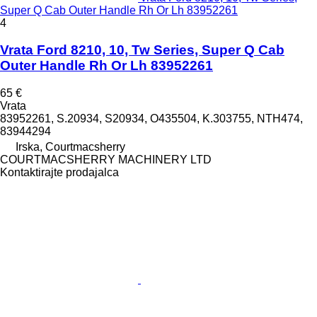
Super Q Cab Outer Handle Rh Or Lh 83952261
4
Vrata Ford 8210, 10, Tw Series, Super Q Cab
Outer Handle Rh Or Lh 83952261
65 €
Vrata
83952261, S.20934, S20934, O435504, K.303755, NTH474,
83944294
Irska, Courtmacsherry
COURTMACSHERRY MACHINERY LTD
Kontaktirajte prodajalca