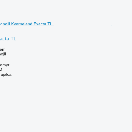
acta TL
jem
ojil
tomyr
M.
dajalca