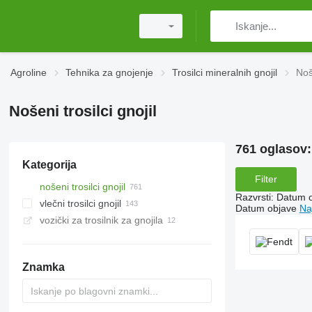
Agroline
Tehnika za gnojenje
Trosilci mineralnih gnojil
Noše
Nošeni trosilci gnojil
761 oglasov
Kategorija
Filter
nošeni trosilci gnojil
Razvrsti
:
Datum 
vlečni trosilci gnojil
Datum objave
Na
vozički za trosilnik za gnojila
Znamka