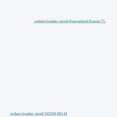
nošeni trosilec gnojil Kverneland Exacta TL
nošeni trosilec gnojil VICON RO-M