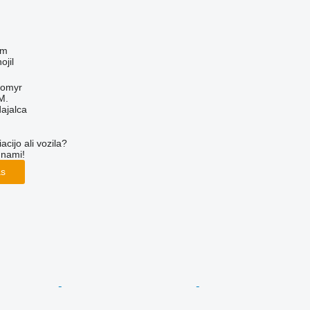
em
ojil
tomyr
M.
dajalca
cijo ali vozila?
 nami!
as