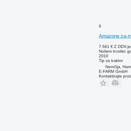
6
Amazone za-m 
7.561 €
Z DDV-j
Nošeni trosilec gn
2010
Tip
za traktor
Nemčija, Ha
E-FARM GmbH
Kontaktirajte pro