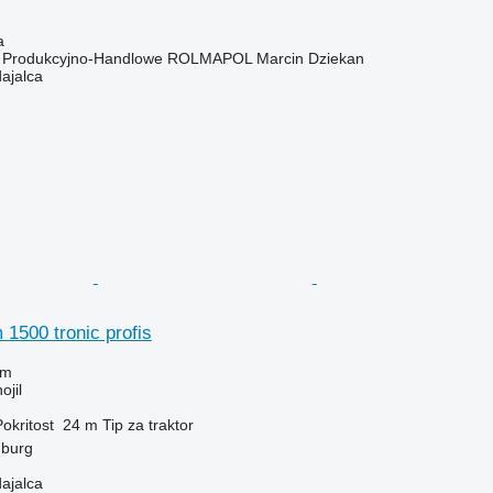
a
o Produkcyjno-Handlowe ROLMAPOL Marcin Dziekan
dajalca
1500 tronic profis
em
ojil
okritost
24 m
Tip
za traktor
mburg
dajalca