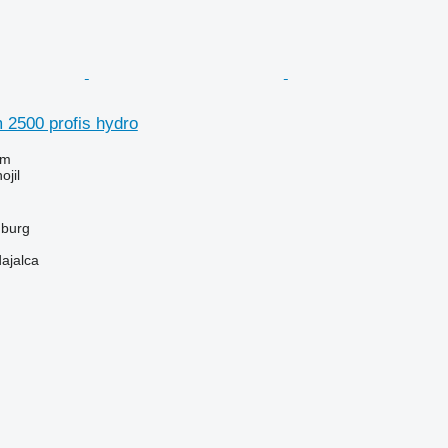
2500 profis hydro
em
ojil
mburg
dajalca