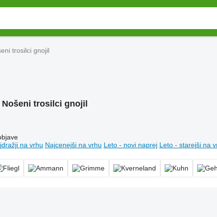
ni trosilci gnojil
:
Nošeni trosilci gnojil
objave
jdražji na vrhu
Najcenejši na vrhu
Leto - novi naprej
Leto - starejši na 