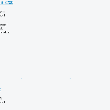
S 3200
jem
ojil
tomyr
M.
dajalca
R
LN
ojil