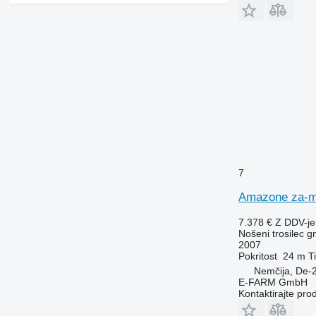
7
Amazone za-m
7.378 €
Z DDV-j
Nošeni trosilec gn
2007
Pokritost
24 m
T
Nemčija, De-2
E-FARM GmbH
Kontaktirajte pro