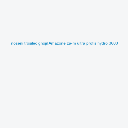
nošeni trosilec gnojil Amazone za-m ultra profis hydro 3600