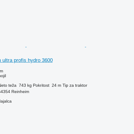
ultra profis hydro 3600
em
ojil
Neto teža
743 kg
Pokritost
24 m
Tip
za traktor
64354 Reinheim
dajalca