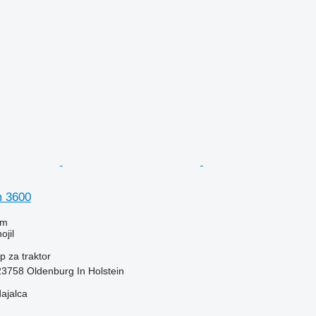
 3600
em
ojil
ip
za traktor
3758 Oldenburg In Holstein
dajalca