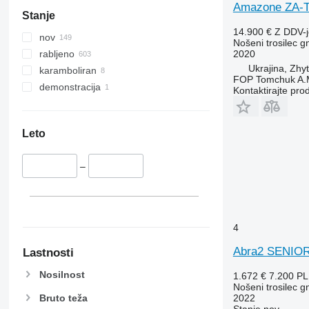
Amazone ZA-T
Stanje
14.900 €
Z DDV-
nov
Nošeni trosilec gn
2020
rabljeno
Ukrajina, Zhy
karamboliran
FOP Tomchuk A.
demonstracija
Kontaktirajte pro
Leto
–
4
Abra2 SENIO
Lastnosti
Nosilnost
1.672 €
7.200 P
Nošeni trosilec gn
Bruto teža
2022
Stanje
nov