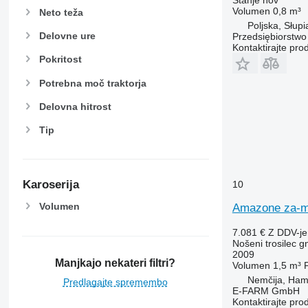
Volumen
0,8 m³
Neto teža
Poljska, Słupi
Delovne ure
Przedsiębiorstw
Kontaktirajte pro
Pokritost
Potrebna moč traktorja
Delovna hitrost
Tip
Karoserija
10
Volumen
Amazone za-m 
7.081 €
Z DDV-j
Nošeni trosilec gn
2009
Manjkajo nekateri filtri?
Volumen
1,5 m³
P
Nemčija, Ha
Predlagajte spremembo
E-FARM GmbH
Kontaktirajte pro