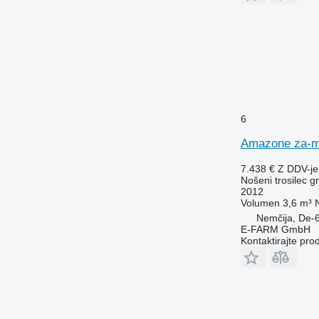
6
Amazone za-m 
7.438 €
Z DDV-j
Nošeni trosilec gn
2012
Volumen
3,6 m³
Nemčija, De-
E-FARM GmbH
Kontaktirajte pro