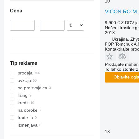
10
Norveška
Peru
Cena
VICON RO-M
Francija
Kolumbija
Nizozemska
Čile
9.900 €
Z DDV-j
–
Romunija
Moldavija
Nošeni trosilec gn
2013
Latvija
Argentina
Ukrajina, Zhy
pokaži vse
FOP Tomchuk A.
Kontaktirajte pro
Tip reklame
Prodajate mehania
To lahko storite z
prodaja
Objavite ogl
avkcija
od proizvajalca
lizing
kredit
na obroke
trade-in
izmenjava
13