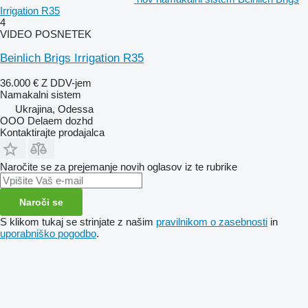
Irrigation R35
4
VIDEO POSNETEK
Beinlich Brigs Irrigation R35
36.000 €
Z DDV-jem
Namakalni sistem
Ukrajina, Odessa
OOO Delaem dozhd
Kontaktirajte prodajalca
Naročite se za prejemanje novih oglasov iz te rubrike
Naroči se
S klikom tukaj se strinjate z našim
pravilnikom o zasebnosti
in
uporabniško pogodbo
.