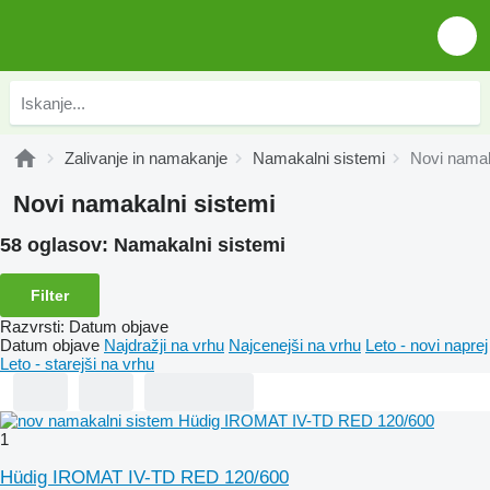
Zalivanje in namakanje
Namakalni sistemi
Novi namak
Novi namakalni sistemi
58 oglasov:
Namakalni sistemi
Filter
Razvrsti
:
Datum objave
Datum objave
Najdražji na vrhu
Najcenejši na vrhu
Leto - novi naprej
Leto - starejši na vrhu
1
Hüdig IROMAT IV-TD RED 120/600