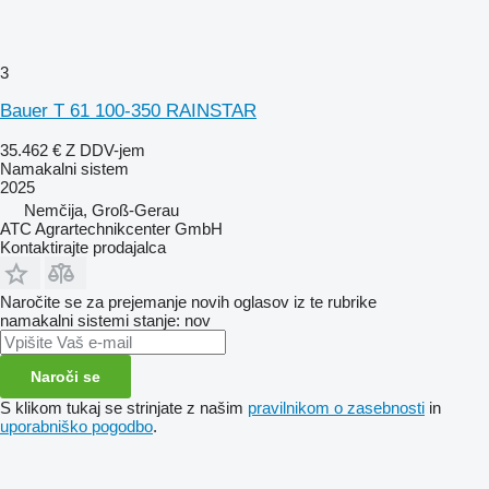
3
Bauer T 61 100-350 RAINSTAR
35.462 €
Z DDV-jem
Namakalni sistem
2025
Nemčija, Groß-Gerau
ATC Agrartechnikcenter GmbH
Kontaktirajte prodajalca
Naročite se za prejemanje novih oglasov iz te rubrike
namakalni sistemi
stanje: nov
Naroči se
S klikom tukaj se strinjate z našim
pravilnikom o zasebnosti
in
uporabniško pogodbo
.