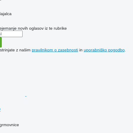
dajalca
ejemanje novih oglasov iz te rubrike
 strinjate z našim
pravilnikom o zasebnosti
in
uporabniško pogodbo
.
®
 grmovnice