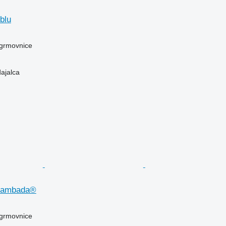
blu
 grmovnice
dajalca
Lambada®
 grmovnice