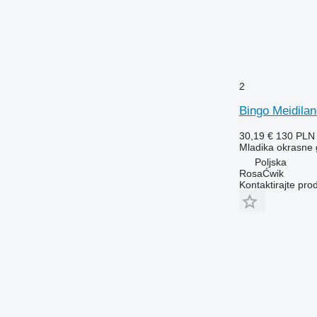
2
Bingo Meidila
30,19 €
130 PLN
Mladika okrasne
Poljska
RosaĆwik
Kontaktirajte pro