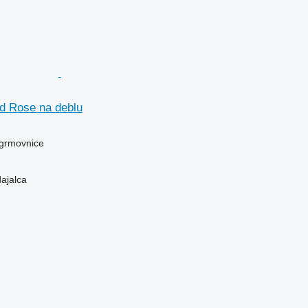
nd Rose na deblu
 grmovnice
dajalca