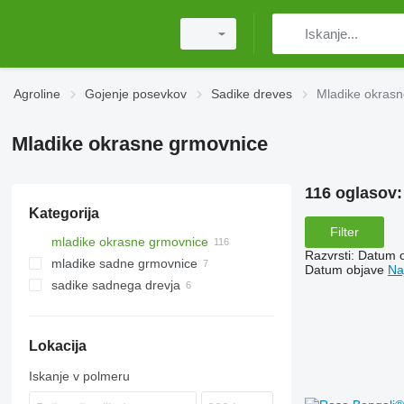
Agroline
Gojenje posevkov
Sadike dreves
Mladike okras
Mladike okrasne grmovnice
116 oglasov
Kategorija
Filter
mladike okrasne grmovnice
Razvrsti
:
Datum 
mladike sadne grmovnice
Datum objave
Na
sadike sadnega drevja
Lokacija
Iskanje v polmeru