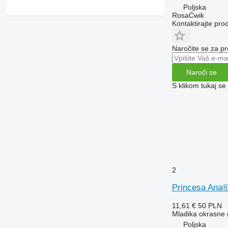
Poljska
RosaĆwik
Kontaktirajte pro
Naročite se za pr
Naroči se
S klikom tukaj se
2
Princesa Ana
11,61 €
50 PLN
Mladika okrasne
Poljska