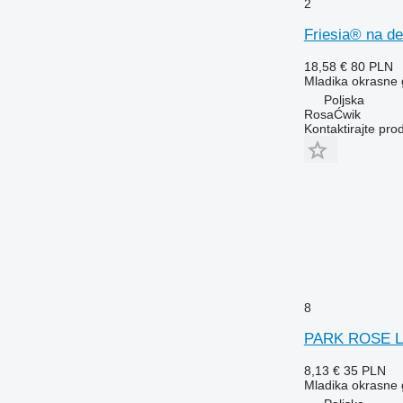
2
Friesia® na de
18,58 €
80 PLN
Mladika okrasne
Poljska
RosaĆwik
Kontaktirajte pro
8
PARK ROSE 
8,13 €
35 PLN
Mladika okrasne