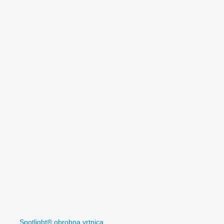
Spotlight® obrobna vrtnica