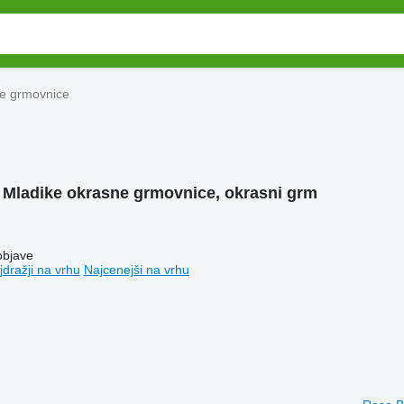
ne grmovnice
:
Mladike okrasne grmovnice, okrasni grm
objave
jdražji na vrhu
Najcenejši na vrhu