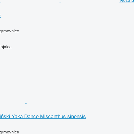
Rose B
®
 grmovnice
dajalca
iński Yaka Dance Miscanthus sinensis
 grmovnice