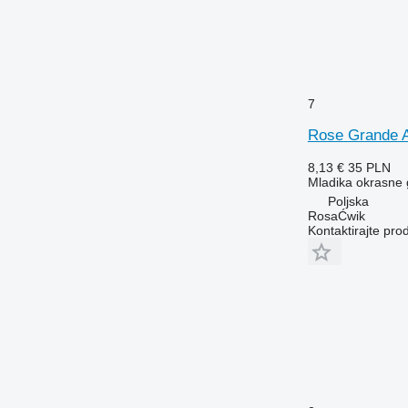
7
Rose Grande 
8,13 €
35 PLN
Mladika okrasne
Poljska
RosaĆwik
Kontaktirajte pro