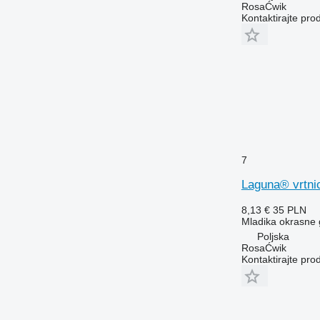
RosaĆwik
Kontaktirajte pro
7
Laguna® vrtni
8,13 €
35 PLN
Mladika okrasne
Poljska
RosaĆwik
Kontaktirajte pro