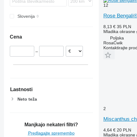
12
Rose Bengali
Slovenija
8,13 €
35 PLN
Mladika okrasne
Cena
Poljska
RosaĆwik
Kontaktirajte pro
–
Lastnosti
Neto teža
2
Miscanthus ch
Manjkajo nekateri filtri?
4,64 €
20 PLN
Predlagajte spremembo
Mladika okrasne