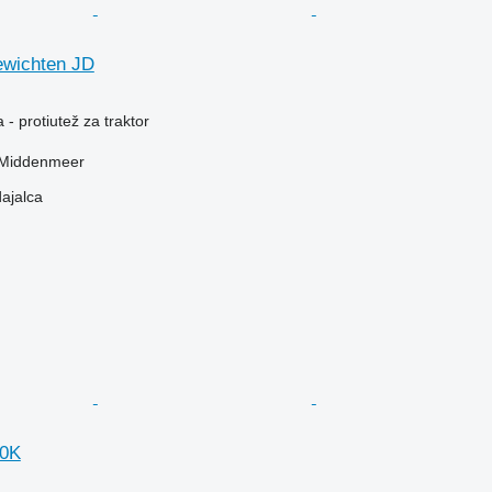
ewichten JD
- protiutež za traktor
 Middenmeer
dajalca
10K