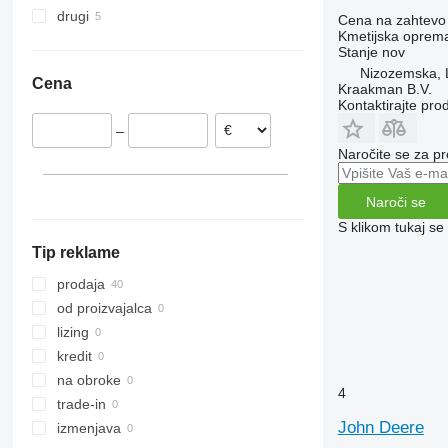
drugi
Poljska
6320
5713
Cena na zahtevo
Kmetijska oprema
Nemčija
Ukrajina
6400
8480
Stanje
nov
Irska
6610
Nizozemska, 
Cena
Nizozemska
Kraakman B.V.
H-series
Kontaktirajte pro
Danska
–
Romunija
Naročite se za pr
Portugalska
Avstrija
Naroči se
S klikom tukaj se
Tip reklame
prodaja
od proizvajalca
lizing
kredit
na obroke
4
trade-in
John Deere
izmenjava