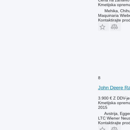
Kmetijska oprema
Mehika, Chih
Maquinaria Wieb
Kontaktirajte pro
8
John Deere Ra
3.900 €
Z DDV-j
Kmetijska oprema 
2015
Avstrija, Egge
LTC Wiener Neus
Kontaktirajte pro