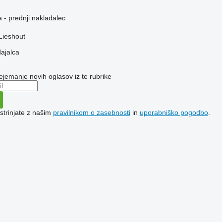
 - prednji nakladalec
Lieshout
dajalca
ejemanje novih oglasov iz te rubrike
 strinjate z našim
pravilnikom o zasebnosti
in
uporabniško pogodbo
.