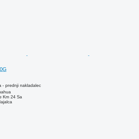
10G
 - prednji nakladalec
uahua
e Km 24 Sa
dajalca