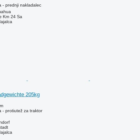
 - prednji nakladalec
uahua
e Km 24 Sa
dajalca
dgewichte 205kg
em
- protiutež za traktor
ndorf
tadt
dajalca