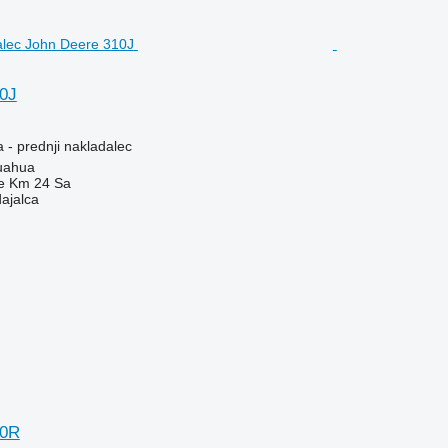
0J
 - prednji nakladalec
uahua
e Km 24 Sa
dajalca
20R