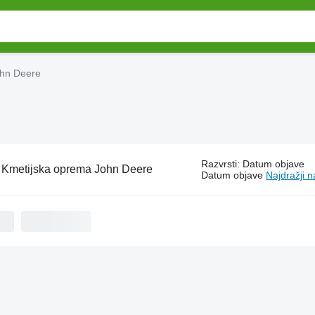
ohn Deere
Razvrsti
:
Datum objave
:
Kmetijska oprema John Deere
Datum objave
Najdražji n