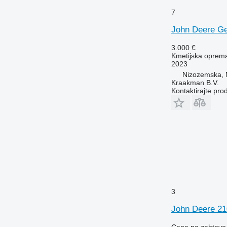
7
John Deere G
3.000 €
Kmetijska oprema 
2023
Nizozemska,
Kraakman B.V.
Kontaktirajte pro
3
John Deere 2
Cena na zahtevo