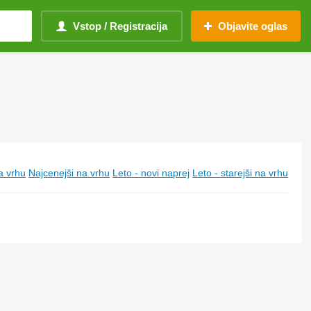
Vstop / Registracija
Objavite oglas
a vrhu
Najcenejši na vrhu
Leto - novi naprej
Leto - starejši na vrhu