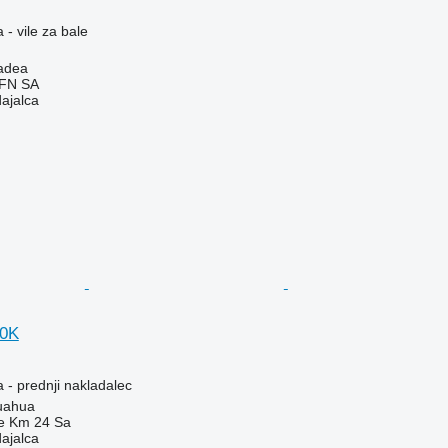
- vile za bale
adea
IFN SA
dajalca
10K
 - prednji nakladalec
uahua
e Km 24 Sa
dajalca