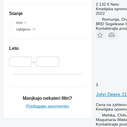
2.132 €
Neto
Kmetijska oprema 
2022
Stanje
Romunija, Or
nov
BRD Sogelease 
Kontaktirajte pro
rabljeno
Leto
–
3
John Deere 2
Manjkajo nekateri filtri?
Cena na zahtevo
Predlagajte spremembo
Kmetijska oprema
Mehika, Chih
Maquinaria Wieb
Kontaktirajte pro