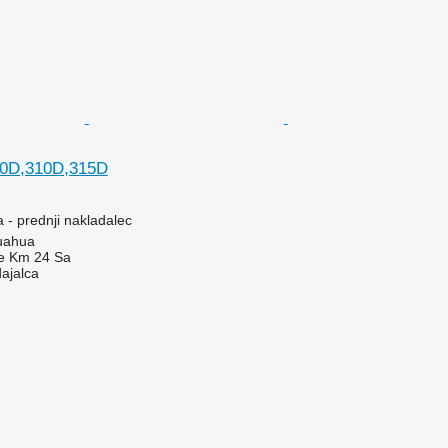
00D,310D,315D
 - prednji nakladalec
uahua
e Km 24 Sa
dajalca