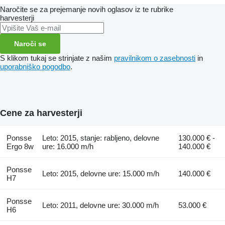
Naročite se za prejemanje novih oglasov iz te rubrike
harvesterji
Naroči se
S klikom tukaj se strinjate z našim
pravilnikom o zasebnosti
in
uporabniško pogodbo
.
Cene za harvesterji
Ponsse
Leto: 2015, stanje: rabljeno, delovne
130.000 € -
Ergo 8w
ure: 16.000 m/h
140.000 €
Ponsse
Leto: 2015, delovne ure: 15.000 m/h
140.000 €
H7
Ponsse
Leto: 2011, delovne ure: 30.000 m/h
53.000 €
H6