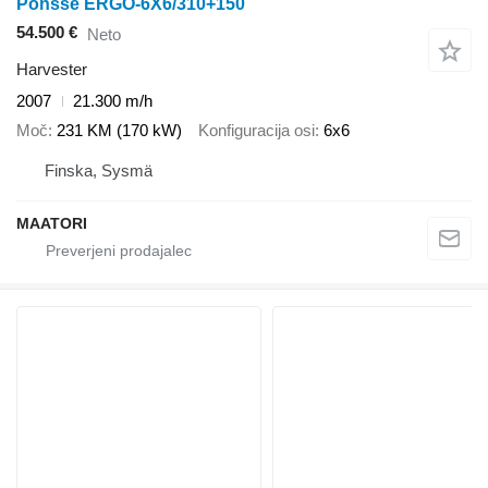
Ponsse ERGO-6X6/310+150
54.500 €
Neto
Harvester
2007
21.300 m/h
Moč
231 KM (170 kW)
Konfiguracija osi
6x6
Finska, Sysmä
MAATORI