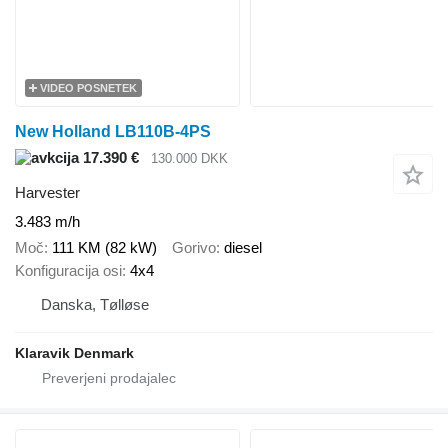
VIDEO POSNETEK
New Holland LB110B-4PS
17.390 €
130.000 DKK
Harvester
3.483 m/h
Moč
111 KM (82 kW)
Gorivo
diesel
Konfiguracija osi
4x4
Danska, Tølløse
Klaravik Denmark