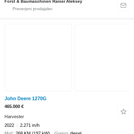
Forst & Baumaschinen Raiser Aleksey
John Deere 1270G
465.000 €
Harvester
2022
2.271 m/h
Moč
268 KM (197 kW)
Gorivo
diesel