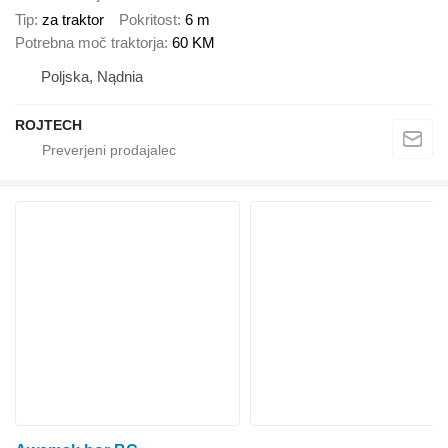
Tip
za traktor
Pokritost
6 m
Potrebna moč traktorja
60 KM
Poljska, Nądnia
ROJTECH