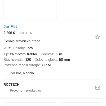
Jar-Met
2.206 €
9.500 PLN
Česalo/ travniška brana
2025
Stanje
nov
Tip
za motorni traktor
Pokritost
3 m
Število vrstic
120
Delovna globia
50 mm
Potrebna moč traktorja
30 KM
Poljska, Nądnia
ROJTECH