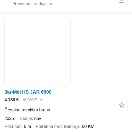
Jar-Met HS JAR 6000
4.180 €
18.000 PLN
Česalo/ travniška brana
2025
Stanje
nov
Pokritost
6 m
Potrebna moč traktorja
60 KM