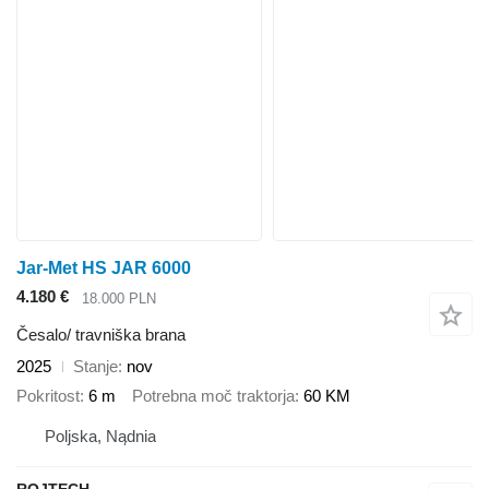
Jar-Met HS JAR 6000
4.180 €
18.000 PLN
Česalo/ travniška brana
2025
Stanje
nov
Pokritost
6 m
Potrebna moč traktorja
60 KM
Poljska, Nądnia