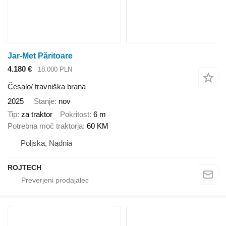
Jar-Met Păritoare
4.180 €
18.000 PLN
Česalo/ travniška brana
2025
Stanje
nov
Tip
za traktor
Pokritost
6 m
Potrebna moč traktorja
60 KM
Poljska, Nądnia
ROJTECH