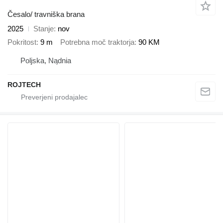
Česalo/ travniška brana
2025
Stanje
nov
Pokritost
9 m
Potrebna moč traktorja
90 KM
Poljska, Nądnia
ROJTECH