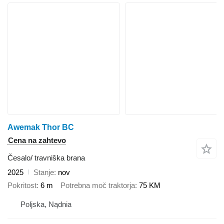
Awemak Thor BC
Cena na zahtevo
Česalo/ travniška brana
2025
Stanje
nov
Pokritost
6 m
Potrebna moč traktorja
75 KM
Poljska, Nądnia