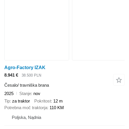
Agro-Factory IZAK
8.941 €
38.500 PLN
Česalo/ travniška brana
2025
Stanje
nov
Tip
za traktor
Pokritost
12 m
Potrebna moč traktorja
110 KM
Poljska, Nądnia