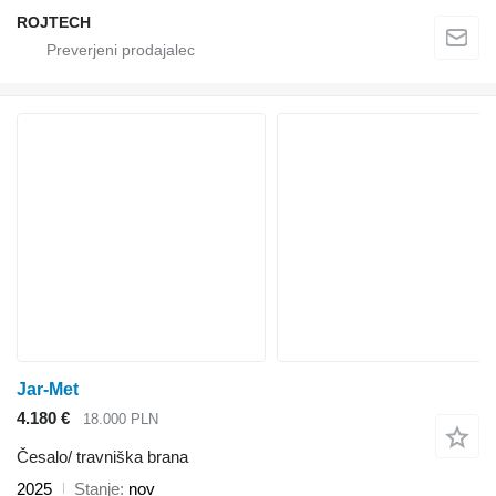
ROJTECH
Jar-Met
4.180 €
18.000 PLN
Česalo/ travniška brana
2025
Stanje
nov