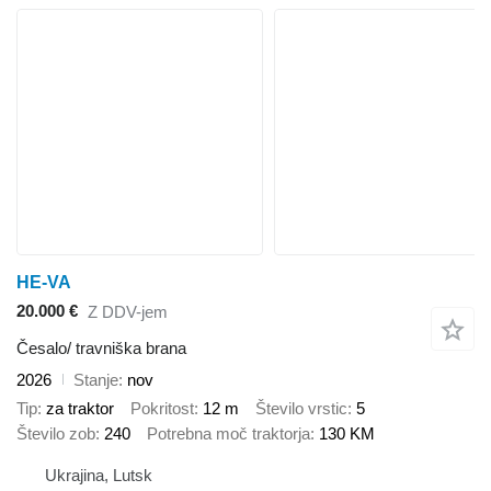
HE-VA
20.000 €
Z DDV-jem
Česalo/ travniška brana
2026
Stanje
nov
Tip
za traktor
Pokritost
12 m
Število vrstic
5
Število zob
240
Potrebna moč traktorja
130 KM
Ukrajina, Lutsk