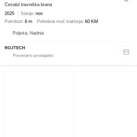
Česalo/ travniška brana
2025
Stanje
nov
Pokritost
6 m
Potrebna moč traktorja
60 KM
Poljska, Nądnia
ROJTECH