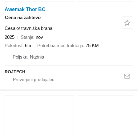
Awemak Thor BC
Cena na zahtevo
Česalo/ travniška brana
2025
Stanje
nov
Pokritost
6 m
Potrebna moč traktorja
75 KM
Poljska, Nądnia
ROJTECH