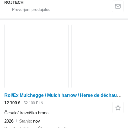
ROJTECH
Rol/Ex Mulchegge / Mulch harrow / Herse de déchaumage/ Grada 7,5 m
12.100 €
52.100 PLN
Česalo/ travniška brana
2026
Stanje
nov