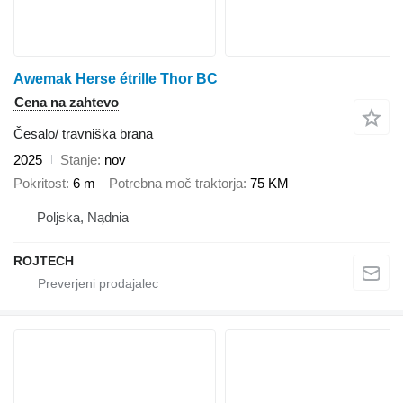
Awemak Herse étrille Thor BC
Cena na zahtevo
Česalo/ travniška brana
2025
Stanje
nov
Pokritost
6 m
Potrebna moč traktorja
75 KM
Poljska, Nądnia
ROJTECH