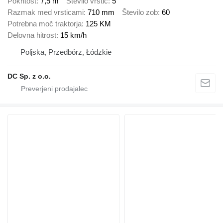
Pokritost
7,5 m
Število vrstic
5
Razmak med vrsticami
710 mm
Število zob
60
Potrebna moč traktorja
125 KM
Delovna hitrost
15 km/h
Poljska, Przedbórz, Łódzkie
DC Sp. z o.o.