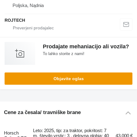
Poljska, Nądnia
ROJTECH
Prodajate mehaniacijo ali vozila?
To lahko storite z nami!
Objavite oglas
Cene za česala/ travniške brane
Leto: 2025, tip: za traktor, pokritost: 7
Horsch
m, število vrstic: 3 , delovna globia: 40
43.000 €