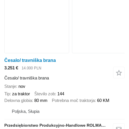
Česalo/ travniška brana
3.251 €
14.000 PLN
Česalo/ travniška brana
Stanje
nov
Tip
za traktor
Število zob
144
Delovna globia
80 mm
Potrebna moč traktorja
60 KM
Poljska, Słupia
Przedsiębiorstwo Produkcyjno-Handlowe ROLMAPOL Marcin Dziekan