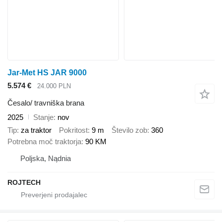
Jar-Met HS JAR 9000
5.574 €
24.000 PLN
Česalo/ travniška brana
2025
Stanje
nov
Tip
za traktor
Pokritost
9 m
Število zob
360
Potrebna moč traktorja
90 KM
Poljska, Nądnia
ROJTECH