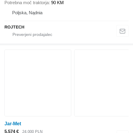
Potrebna moč traktorja
90 KM
Poljska, Nądnia
ROJTECH
Jar-Met
5.574 €
24.000 PLN