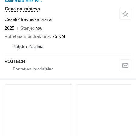
Awemak hor BC
Cena na zahtevo
Česalo/ travniška brana
2025
Stanje
nov
Potrebna moč traktorja
75 KM
Poljska, Nądnia
ROJTECH