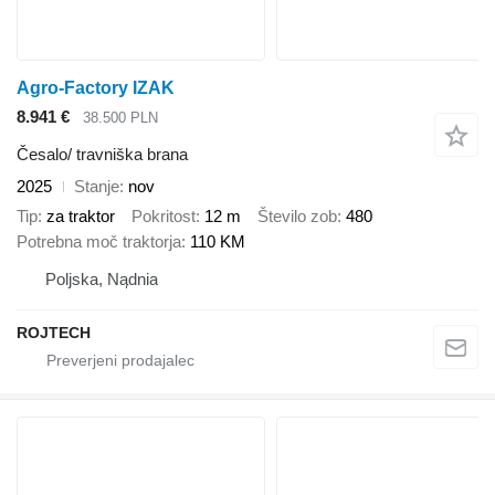
Agro-Factory IZAK
8.941 €
38.500 PLN
Česalo/ travniška brana
2025
Stanje
nov
Tip
za traktor
Pokritost
12 m
Število zob
480
Potrebna moč traktorja
110 KM
Poljska, Nądnia
ROJTECH