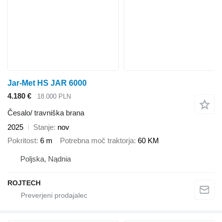
Jar-Met HS JAR 6000
4.180 €
18.000 PLN
Česalo/ travniška brana
2025
Stanje
nov
Pokritost
6 m
Potrebna moč traktorja
60 KM
Poljska, Nądnia
ROJTECH