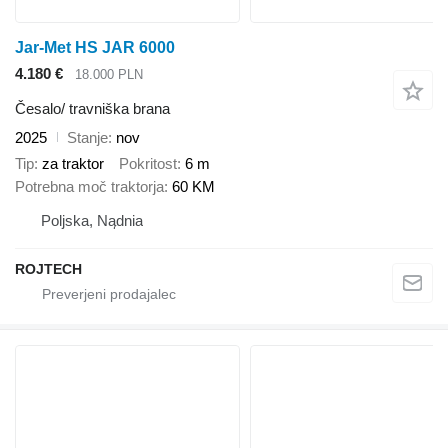
Jar-Met HS JAR 6000
4.180 €
18.000 PLN
Česalo/ travniška brana
2025
Stanje
nov
Tip
za traktor
Pokritost
6 m
Potrebna moč traktorja
60 KM
Poljska, Nądnia
ROJTECH