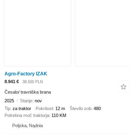
Agro-Factory IZAK
8.941 €
38.500 PLN
Česalo/ travniška brana
2025
Stanje
nov
Tip
za traktor
Pokritost
12 m
Število zob
480
Potrebna moč traktorja
110 KM
Poljska, Nądnia