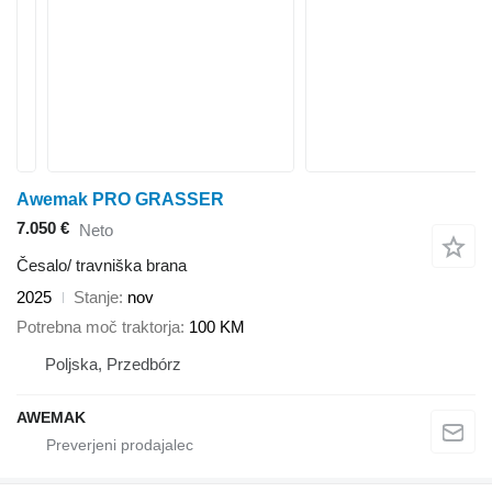
Awemak PRO GRASSER
7.050 €
Neto
Česalo/ travniška brana
2025
Stanje
nov
Potrebna moč traktorja
100 KM
Poljska, Przedbórz
AWEMAK