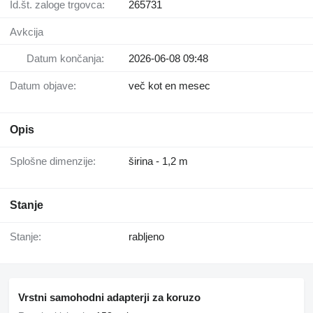
Id.št. zaloge trgovca:
265731
Avkcija
Datum končanja:
2026-06-08 09:48
Datum objave:
več kot en mesec
Opis
Splošne dimenzije:
širina - 1,2 m
Stanje
Stanje:
rabljeno
Vrstni samohodni adapterji za koruzo