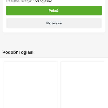
Rezultati iskanja:
158 oglasov
Pokaži
Naroči se
Podobni oglasi