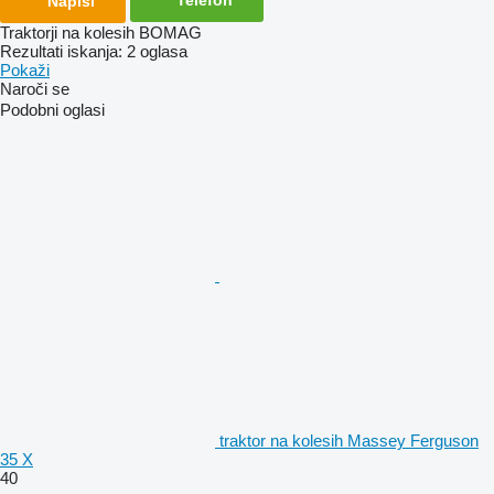
Napiši
Traktorji na kolesih BOMAG
Rezultati iskanja:
2 oglasa
Pokaži
Naroči se
Podobni oglasi
traktor na kolesih Massey Ferguson
35 X
40