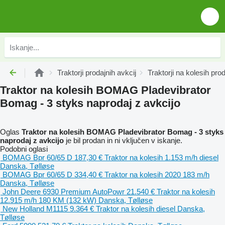
Traktorji prodajnih avkcij
Traktorji na kolesih prod
Traktor na kolesih BOMAG Pladevibrator
Bomag - 3 styks naprodaj z avkcijo
Oglas
Traktor na kolesih BOMAG Pladevibrator Bomag - 3 styks
naprodaj z avkcijo
je bil prodan in ni vključen v iskanje.
Podobni oglasi
BOMAG Bpr 60/65 D
187,30 €
Traktor na kolesih
1.153 m/h
diesel
Danska, Tølløse
BOMAG Bpr 60/65 D
334,40 €
Traktor na kolesih
2020
183 m/h
Danska, Tølløse
John Deere 6930 Premium AutoPowr
21.540 €
Traktor na kolesih
12.915 m/h
180 KM (132 kW)
Danska, Tølløse
New Holland M1115
9.364 €
Traktor na kolesih
diesel
Danska,
Tølløse