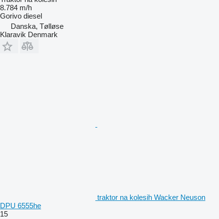
8.784 m/h
Gorivo
diesel
Danska, Tølløse
Klaravik Denmark
traktor na kolesih Wacker Neuson
DPU 6555he
15