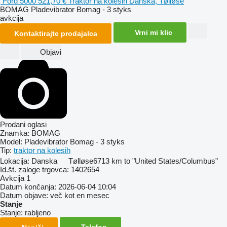
Ford 5000
521,70 €
Traktor na kolesih
Danska, Tølløse
BOMAG Pladevibrator Bomag - 3 styks
avkcija
Vrni mi klic
Kontaktirajte prodajalca
Objavi
Prodani oglasi
Znamka:
BOMAG
Model:
Pladevibrator Bomag - 3 styks
Tip:
traktor na kolesih
Lokacija:
Danska
Tølløse
6713 km to "United States/Columbus"
Id.št. zaloge trgovca:
1402654
Avkcija
1
Datum končanja:
2026-06-04 10:04
Datum objave:
več kot en mesec
Stanje
Stanje:
rabljeno
Telefon