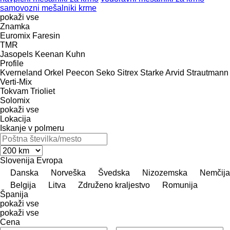
samovozni mešalniki krme
pokaži vse
Znamka
Euromix
Faresin
TMR
Jasopels
Keenan
Kuhn
Profile
Kverneland
Orkel
Peecon
Seko
Sitrex
Starke Arvid
Strautmann
Verti-Mix
Tokvam
Trioliet
Solomix
pokaži vse
Lokacija
Iskanje v polmeru
Slovenija
Evropa
Danska
Norveška
Švedska
Nizozemska
Nemčija
Belgija
Litva
Združeno kraljestvo
Romunija
Španija
pokaži vse
pokaži vse
Cena