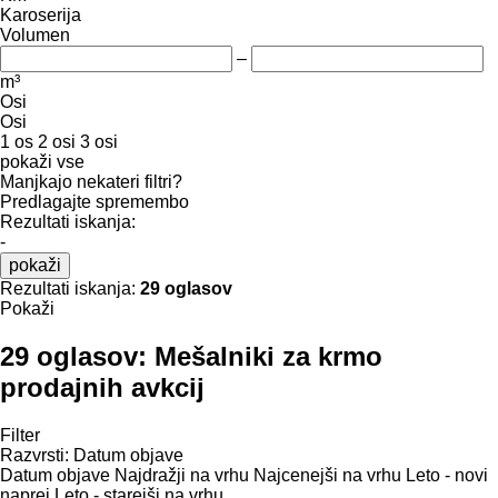
Karoserija
Volumen
–
m³
Osi
Osi
1 os
2 osi
3 osi
pokaži vse
Manjkajo nekateri filtri?
Predlagajte spremembo
Rezultati iskanja:
-
pokaži
Rezultati iskanja:
29 oglasov
Pokaži
29 oglasov:
Mešalniki za krmo
prodajnih avkcij
Filter
Razvrsti
:
Datum objave
Datum objave
Najdražji na vrhu
Najcenejši na vrhu
Leto - novi
naprej
Leto - starejši na vrhu