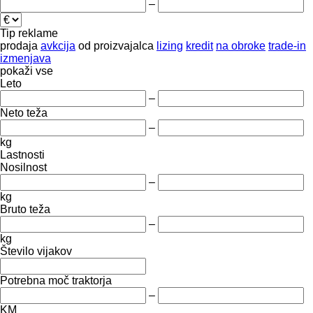
–
Tip reklame
prodaja
avkcija
od proizvajalca
lizing
kredit
na obroke
trade-in
izmenjava
pokaži vse
Leto
–
Neto teža
–
kg
Lastnosti
Nosilnost
–
kg
Bruto teža
–
kg
Število vijakov
Potrebna moč traktorja
–
KM