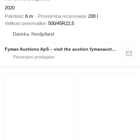
2020
Pokritost
6 m
Prostornina rezervoarja
200 l
Velikost pnevmatike
500/45R22,5
Danska, Nordjylland
Fymas Auctions ApS – visit the auction fymasauctions.dk