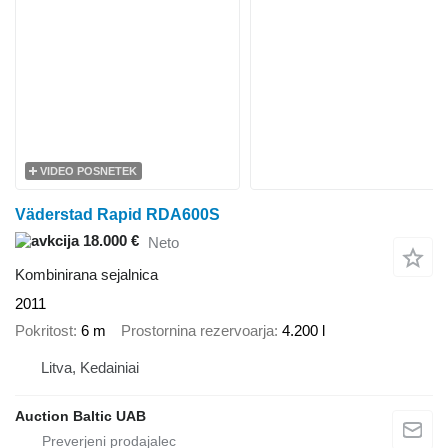
VIDEO POSNETEK
Väderstad Rapid RDA600S
18.000 €
Neto
Kombinirana sejalnica
2011
Pokritost
6 m
Prostornina rezervoarja
4.200 l
Litva, Kedainiai
Auction Baltic UAB