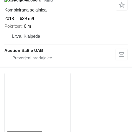
Neto
Kombinirana sejalnica
2018
639 m/h
Pokritost
6 m
Litva, Klaipėda
Auction Baltic UAB