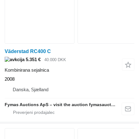
Väderstad RC400 C
5.351 €
40.000 DKK
Kombinirana sejalnica
2008
Danska, Sjælland
Fymas Auctions ApS – visit the auction fymasauctions.dk