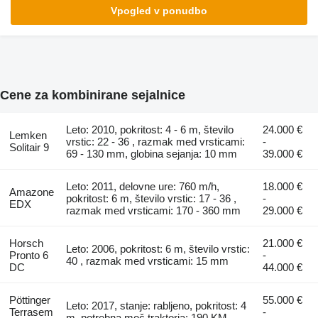
Vpogled v ponudbo
Cene za kombinirane sejalnice
Leto: 2010, pokritost: 4 - 6 m, število
24.000 €
Lemken
vrstic: 22 - 36 , razmak med vrsticami:
-
Solitair 9
69 - 130 mm, globina sejanja: 10 mm
39.000 €
Leto: 2011, delovne ure: 760 m/h,
18.000 €
Amazone
pokritost: 6 m, število vrstic: 17 - 36 ,
-
EDX
razmak med vrsticami: 170 - 360 mm
29.000 €
Horsch
21.000 €
Leto: 2006, pokritost: 6 m, število vrstic:
Pronto 6
-
40 , razmak med vrsticami: 15 mm
DC
44.000 €
Pöttinger
55.000 €
Leto: 2017, stanje: rabljeno, pokritost: 4
Terrasem
-
m, potrebna moč traktorja: 190 KM