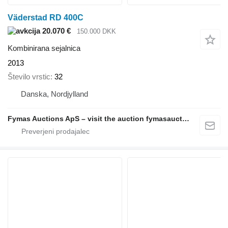
Väderstad RD 400C
20.070 €
150.000 DKK
Kombinirana sejalnica
2013
Število vrstic
32
Danska, Nordjylland
Fymas Auctions ApS – visit the auction fymasauctions.dk