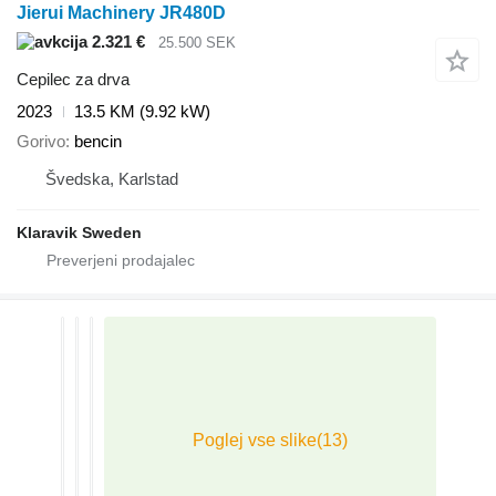
Jierui Machinery JR480D
2.321 €
25.500 SEK
Cepilec za drva
2023
13.5 KM (9.92 kW)
Gorivo
bencin
Švedska, Karlstad
Klaravik Sweden