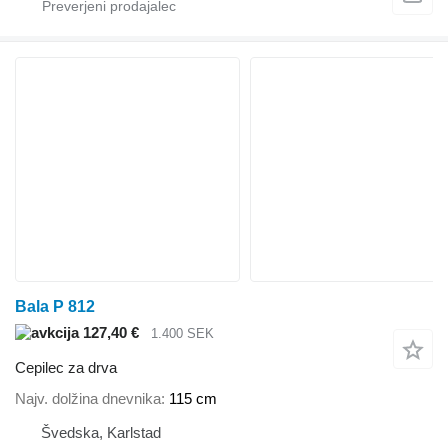
Bala P 812
127,40 €
1.400 SEK
Cepilec za drva
Najv. dolžina dnevnika
115 cm
Švedska, Karlstad